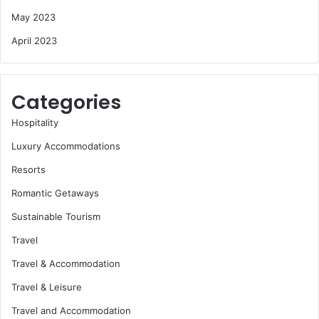
May 2023
April 2023
Categories
Hospitality
Luxury Accommodations
Resorts
Romantic Getaways
Sustainable Tourism
Travel
Travel & Accommodation
Travel & Leisure
Travel and Accommodation