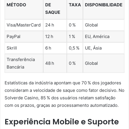
MÉTODO
DE
TAXA
DISPONIBILIDADE
SAQUE
Visa/MasterCard
24 h
0 %
Global
PayPal
12 h
1 %
EU, América
Skrill
6 h
0,5 %
UE, Ásia
Transferência
48 h
0 %
Global
Bancária
Estatísticas da indústria apontam que 70 % dos jogadores
consideram a velocidade de saque como fator decisivo. No
Solverde Casino, 85 % dos usuários relatam satisfação
com os prazos, graças ao processamento automatizado.
Experiência Mobile e Suporte