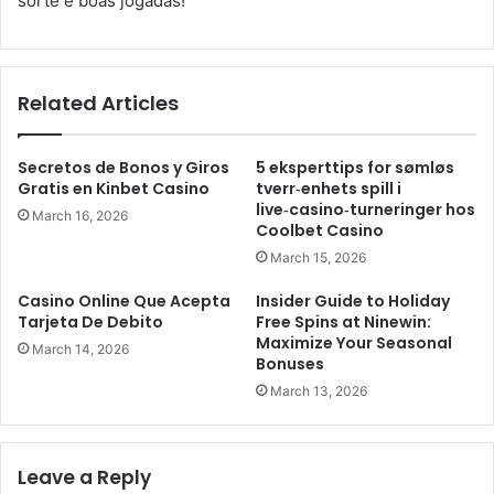
sorte e boas jogadas!
Related Articles
Secretos de Bonos y Giros
5 eksperttips for sømløs
Gratis en Kinbet Casino
tverr‑enhets spill i
live‑casino‑turneringer hos
March 16, 2026
Coolbet Casino
March 15, 2026
Casino Online Que Acepta
Insider Guide to Holiday
Tarjeta De Debito
Free Spins at Ninewin:
Maximize Your Seasonal
March 14, 2026
Bonuses
March 13, 2026
Leave a Reply