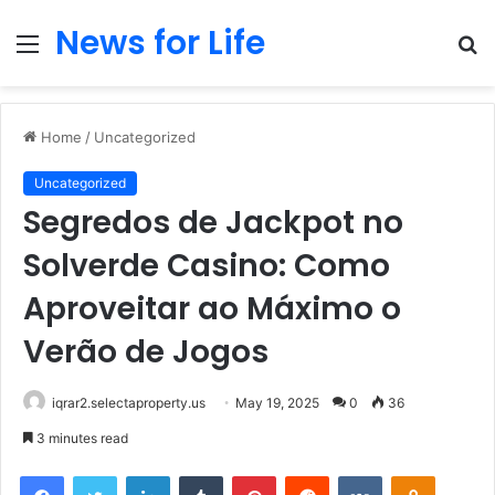
News for Life
Menu
S
fo
Home
/
Uncategorized
Uncategorized
Segredos de Jackpot no
Solverde Casino: Como
Aproveitar ao Máximo o
Verão de Jogos
iqrar2.selectaproperty.us
May 19, 2025
0
36
3 minutes read
LinkedIn
Tumblr
Pinterest
Reddit
VKontakte
Odnoklas