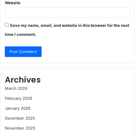
Website
Save my name, email, and website in this browser for the next
time I comment.
Archives
March 2026
February 2026
January 2026
December 2025
November 2025