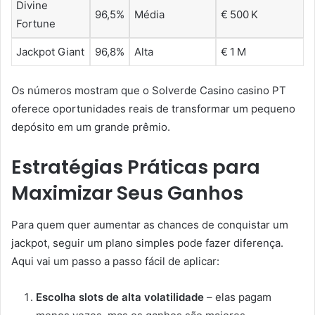
Divine
96,5%
Média
€ 500 K
Fortune
Jackpot Giant
96,8%
Alta
€ 1 M
Os números mostram que o Solverde Casino casino PT
oferece oportunidades reais de transformar um pequeno
depósito em um grande prêmio.
Estratégias Práticas para
Maximizar Seus Ganhos
Para quem quer aumentar as chances de conquistar um
jackpot, seguir um plano simples pode fazer diferença.
Aqui vai um passo a passo fácil de aplicar:
Escolha slots de alta volatilidade
– elas pagam