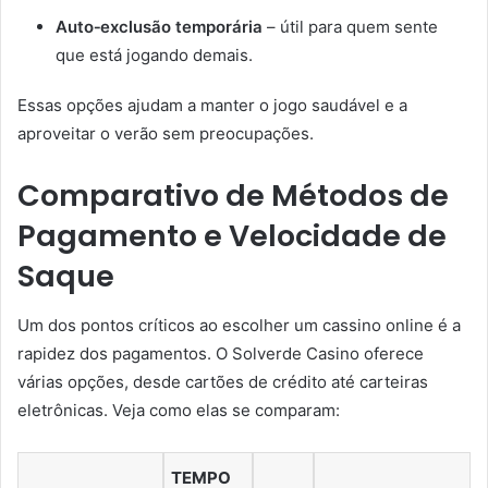
Auto‑exclusão temporária
– útil para quem sente
que está jogando demais.
Essas opções ajudam a manter o jogo saudável e a
aproveitar o verão sem preocupações.
Comparativo de Métodos de
Pagamento e Velocidade de
Saque
Um dos pontos críticos ao escolher um cassino online é a
rapidez dos pagamentos. O Solverde Casino oferece
várias opções, desde cartões de crédito até carteiras
eletrônicas. Veja como elas se comparam:
TEMPO