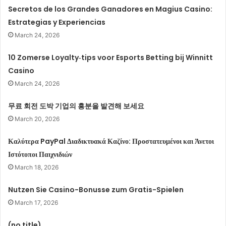
Secretos de los Grandes Ganadores en Magius Casino:
Estrategias y Experiencias
March 24, 2026
10 Zomerse Loyalty‑tips voor Esports Betting bij Winnitt
Casino
March 24, 2026
무료 회전 도박 기업의 흥분을 발견해 보세요
March 20, 2026
Καλύτερα PayPal Διαδικτυακά Καζίνο: Προστατευμένοι και Άνετοι
Ιστότοποι Παιχνιδιών
March 18, 2026
Nutzen Sie Casino-Bonusse zum Gratis-Spielen
March 17, 2026
(no title)