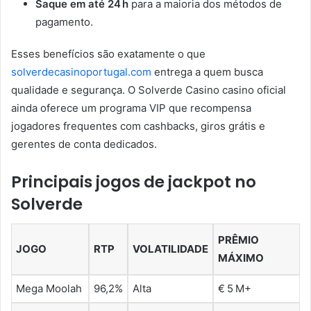
Saque em até 24 h
para a maioria dos métodos de
pagamento.
Esses benefícios são exatamente o que
solverdecasinoportugal.com
entrega a quem busca
qualidade e segurança. O Solverde Casino casino oficial
ainda oferece um programa VIP que recompensa
jogadores frequentes com cashbacks, giros grátis e
gerentes de conta dedicados.
Principais jogos de jackpot no
Solverde
PRÊMIO
JOGO
RTP
VOLATILIDADE
MÁXIMO
Mega Moolah
96,2%
Alta
€ 5 M+