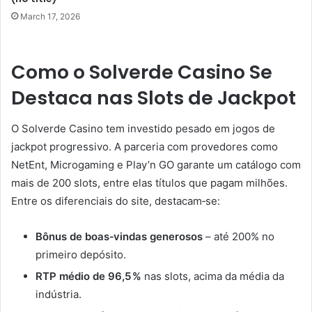
March 17, 2026
Como o Solverde Casino Se
Destaca nas Slots de Jackpot
O Solverde Casino tem investido pesado em jogos de
jackpot progressivo. A parceria com provedores como
NetEnt, Microgaming e Play’n GO garante um catálogo com
mais de 200 slots, entre elas títulos que pagam milhões.
Entre os diferenciais do site, destacam‑se:
Bônus de boas‑vindas generosos
– até 200% no
primeiro depósito.
RTP médio de 96,5 %
nas slots, acima da média da
indústria.