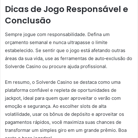
Dicas de Jogo Responsável e
Conclusão
Sempre jogue com responsabilidade. Defina um
orçamento semanal e nunca ultrapasse o limite
estabelecido. Se sentir que o jogo está afetando outras
áreas da sua vida, use as ferramentas de auto‑exclusão do
Solverde Casino ou procure ajuda profissional.
Em resumo, o Solverde Casino se destaca como uma
plataforma confiável e repleta de oportunidades de
jackpot, ideal para quem quer aproveitar o verão com
emoção e segurança. Ao escolher slots de alta
volatilidade, usar os bônus de depósito e aproveitar os
pagamentos rápidos, você maximiza suas chances de
transformar um simples giro em um grande prêmio. Boa