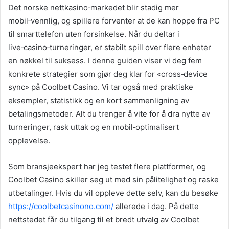
Det norske nettkasino‑markedet blir stadig mer
mobil‑vennlig, og spillere forventer at de kan hoppe fra PC
til smarttelefon uten forsinkelse. Når du deltar i
live‑casino‑turneringer, er stabilt spill over flere enheter
en nøkkel til suksess. I denne guiden viser vi deg fem
konkrete strategier som gjør deg klar for «cross‑device
sync» på Coolbet Casino. Vi tar også med praktiske
eksempler, statistikk og en kort sammenligning av
betalingsmetoder. Alt du trenger å vite for å dra nytte av
turneringer, rask uttak og en mobil‑optimalisert
opplevelse.
Som bransjeekspert har jeg testet flere plattformer, og
Coolbet Casino skiller seg ut med sin pålitelighet og raske
utbetalinger. Hvis du vil oppleve dette selv, kan du besøke
https://coolbetcasinono.com/
allerede i dag. På dette
nettstedet får du tilgang til et bredt utvalg av Coolbet