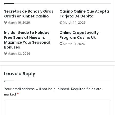
Secretos de Bonos y Giros
Casino Online Que Acepta
Gratis en Kinbet Casino
Tarjeta De Debito
March 16, 2026
March 14, 2026
Insider Guide to Holiday
Online Craps Loyalty
Free Spins at Ninewin:
Program Casino Uk
Maximize Your Seasonal
March 11, 2026
Bonuses
March 13, 2026
Leave a Reply
Your email address will not be published.
Required fields are
marked
*
C
o