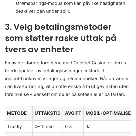
strømsparings‑modus som kan påvirke hastigheten;
deaktiver den under spill.
3. Velg betalingsmetoder
som støtter raske uttak på
tvers av enheter
En av de største fordelene med Coolbet Casino er deres
brede spekter av betalingsløsninger, inkludert
instant‑bankoverføringer og e‑lommebøker. Når du vinner
i en live‑turnering, vil du ofte ønske å ta ut gevinsten uten
forsinkelse – uansett om du er på sofaen eller på farten.
METODE
UTTAKSTID
AVGIFT
MOBIL‑OPTIMALISER
Trustly
0–15 min
0 %
Ja