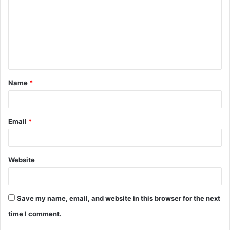
m
m
e
n
t
Name
*
*
Email
*
Website
Save my name, email, and website in this browser for the next
time I comment.