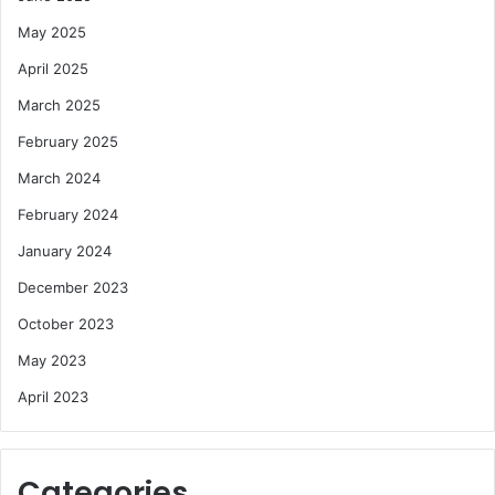
May 2025
April 2025
March 2025
February 2025
March 2024
February 2024
January 2024
December 2023
October 2023
May 2023
April 2023
Categories