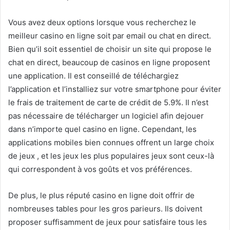
Vous avez deux options lorsque vous recherchez le
meilleur casino en ligne soit par email ou chat en direct.
Bien qu’il soit essentiel de choisir un site qui propose le
chat en direct, beaucoup de casinos en ligne proposent
une application. Il est conseillé de téléchargiez
l’application et l’installiez sur votre smartphone pour éviter
le frais de traitement de carte de crédit de 5.9%. Il n’est
pas nécessaire de télécharger un logiciel afin dejouer
dans n’importe quel casino en ligne. Cependant, les
applications mobiles bien connues offrent un large choix
de jeux , et les jeux les plus populaires jeux sont ceux-là
qui correspondent à vos goûts et vos préférences.
De plus, le plus réputé casino en ligne doit offrir de
nombreuses tables pour les gros parieurs. Ils doivent
proposer suffisamment de jeux pour satisfaire tous les