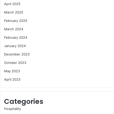
April 2025
March 2025
February 2025
March 2024
February 2024
January 2024
December 2023
October 2023
May 2023
April 2023
Categories
Hospitality