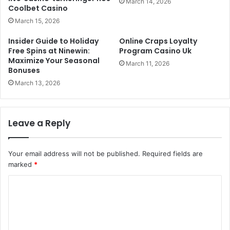
March 14, 2026
Coolbet Casino
March 15, 2026
Insider Guide to Holiday
Online Craps Loyalty
Free Spins at Ninewin:
Program Casino Uk
Maximize Your Seasonal
March 11, 2026
Bonuses
March 13, 2026
Leave a Reply
Your email address will not be published.
Required fields are
marked
*
C
o
m
m