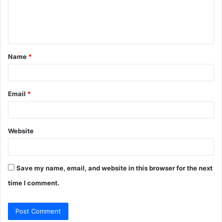
e
n
t
Name
*
*
Email
*
Website
Save my name, email, and website in this browser for the next
time I comment.