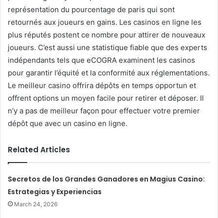
représentation du pourcentage de paris qui sont
retournés aux joueurs en gains. Les casinos en ligne les
plus réputés postent ce nombre pour attirer de nouveaux
joueurs. C’est aussi une statistique fiable que des experts
indépendants tels que eCOGRA examinent les casinos
pour garantir l’équité et la conformité aux réglementations.
Le meilleur casino offrira dépôts en temps opportun et
offrent options un moyen facile pour retirer et déposer. Il
n’y a pas de meilleur façon pour effectuer votre premier
dépôt que avec un casino en ligne.
Related Articles
Secretos de los Grandes Ganadores en Magius Casino:
Estrategias y Experiencias
March 24, 2026