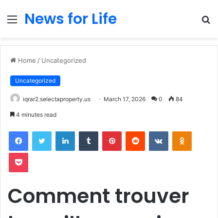
News for Life
Menu
S
fo
Home
/
Uncategorized
Uncategorized
iqrar2.selectaproperty.us
March 17, 2026
0
84
4 minutes read
LinkedIn
Tumblr
Pinterest
Reddit
VKontakte
Odnoklas
Pocket
Comment trouver