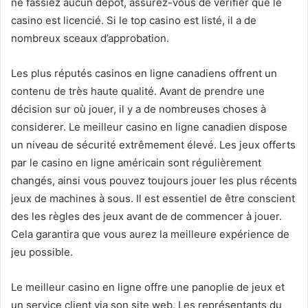
ne fassiez aucun dépôt, assurez-vous de vérifier que le
casino est licencié. Si le top casino est listé, il a de
nombreux sceaux d’approbation.
Les plus réputés casinos en ligne canadiens offrent un
contenu de très haute qualité. Avant de prendre une
décision sur où jouer, il y a de nombreuses choses à
considerer. Le meilleur casino en ligne canadien dispose
un niveau de sécurité extrêmement élevé. Les jeux offerts
par le casino en ligne américain sont régulièrement
changés, ainsi vous pouvez toujours jouer les plus récents
jeux de machines à sous. Il est essentiel de être conscient
des les règles des jeux avant de de commencer à jouer.
Cela garantira que vous aurez la meilleure expérience de
jeu possible.
Le meilleur casino en ligne offre une panoplie de jeux et
un service client via son site web. Les représentants du