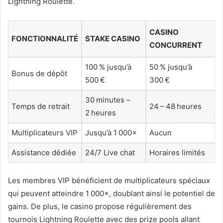
Lightning Roulette.
CASINO
FONCTIONNALITÉ
STAKE CASINO
CONCURRENT
100 % jusqu’à
50 % jusqu’à
Bonus de dépôt
500 €
300 €
30 minutes –
Temps de retrait
24 – 48 heures
2 heures
Multiplicateurs VIP
Jusqu’à 1 000×
Aucun
Assistance dédiée
24/7 Live chat
Horaires limités
Les membres VIP bénéficient de multiplicateurs spéciaux
qui peuvent atteindre 1 000×, doublant ainsi le potentiel de
gains. De plus, le casino propose régulièrement des
tournois Lightning Roulette avec des prize pools allant