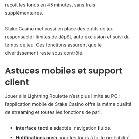
reçoit les fonds en 45 minutes, sans frais
supplémentaires.
Stake Casino met aussi en place des outils de jeu
responsable : limites de dépôt, auto‑exclusion et suivi du
temps de jeu. Ces fonctions assurent que le
divertissement reste sous contrôle.
Astuces mobiles et support
client
Jouer à la Lightning Roulette n’est plus limité au PC ;
l’application mobile de Stake Casino offre la même qualité
de streaming et toutes les fonctions de pari.
Interface tactile
adaptée, navigation fluide.
Notifications push
pour les tours à forte probabilité