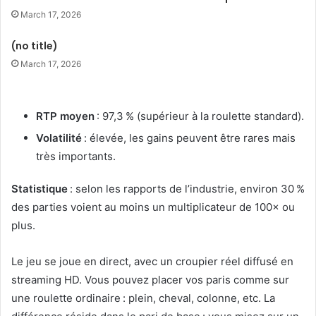
March 17, 2026
(no title)
March 17, 2026
RTP moyen
: 97,3 % (supérieur à la roulette standard).
Volatilité
: élevée, les gains peuvent être rares mais
très importants.
Statistique
: selon les rapports de l’industrie, environ 30 %
des parties voient au moins un multiplicateur de 100× ou
plus.
Le jeu se joue en direct, avec un croupier réel diffusé en
streaming HD. Vous pouvez placer vos paris comme sur
une roulette ordinaire : plein, cheval, colonne, etc. La