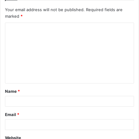
Your email address will not be published.
Required fields are
marked
*
C
o
m
m
e
n
t
Name
*
*
Email
*
Website