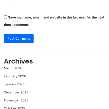
Save my name, email, and website in this browser for the next
time I comment.
Archives
March 2026
February 2026
January 2026
December 2025
November 2025
October 2025