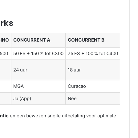
rks
SINO
CONCURRENT A
CONCURRENT B
€500
50 FS + 150 % tot €300
75 FS + 100 % tot €400
24 uur
18 uur
MGA
Curacao
Ja (App)
Nee
ntie
en een bewezen snelle uitbetaling voor optimale