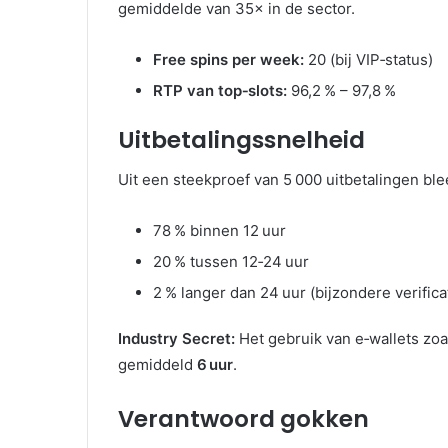
gemiddelde van 35× in de sector.
Free spins per week:
20 (bij VIP‑status)
RTP van top‑slots:
96,2 % – 97,8 %
Uitbetalingssnelheid
Uit een steekproef van 5 000 uitbetalingen ble
78 % binnen 12 uur
20 % tussen 12‑24 uur
2 % langer dan 24 uur (bijzondere verifica
Industry Secret:
Het gebruik van e‑wallets zoa
gemiddeld
6 uur
.
Verantwoord gokken