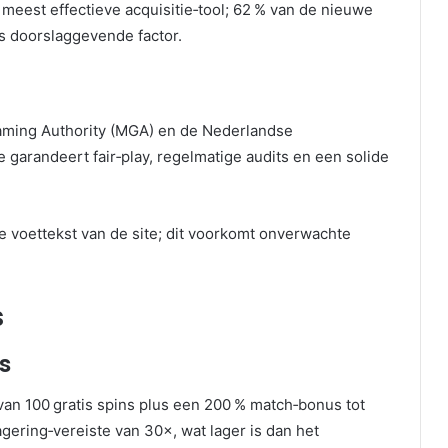
e meest effectieve acquisitie‑tool; 62 % van de nieuwe
ls doorslaggevende factor.
Gaming Authority (MGA) en de Nederlandse
e garandeert fair‑play, regelmatige audits en een solide
de voettekst van de site; dit voorkomt onverwachte
s
s
van 100 gratis spins plus een 200 % match‑bonus tot
gering‑vereiste van 30×, wat lager is dan het