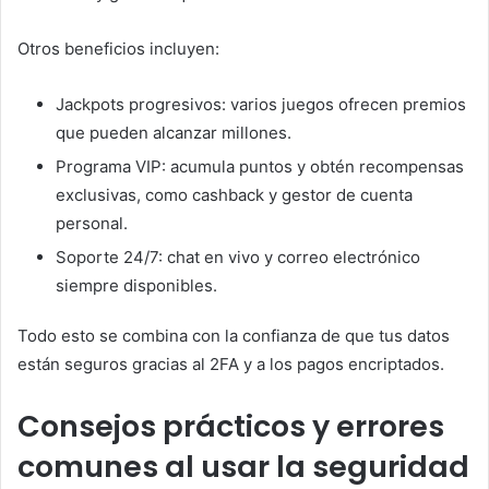
Otros beneficios incluyen:
Jackpots progresivos: varios juegos ofrecen premios
que pueden alcanzar millones.
Programa VIP: acumula puntos y obtén recompensas
exclusivas, como cashback y gestor de cuenta
personal.
Soporte 24/7: chat en vivo y correo electrónico
siempre disponibles.
Todo esto se combina con la confianza de que tus datos
están seguros gracias al 2FA y a los pagos encriptados.
Consejos prácticos y errores
comunes al usar la seguridad