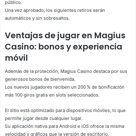
público.
Una vez aprobado, los siguientes retiros serán
automáticos y sin sobresaltos.
Ventajas de jugar en Magius
Casino: bonos y experiencia
móvil
Además de la protección, Magius Casino destaca por sus
generosos bonos de bienvenida.
Los nuevos jugadores reciben un 200 % de bonificación
más 100 giros gratis en slots seleccionados.
El sitio está optimizado para dispositivos móviles, lo que
permite jugar desde cualquier lugar.
Su aplicación nativa para Android e iOS ofrece la misma
velocidad y gráficos que la versión de escritorio.