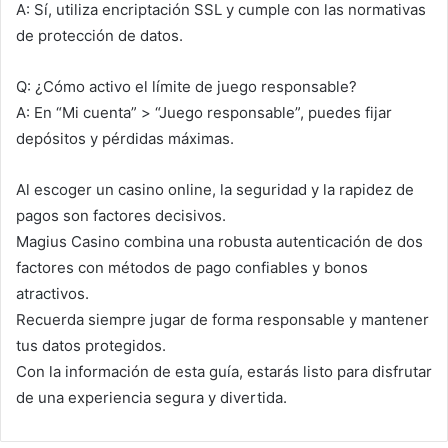
A: Sí, utiliza encriptación SSL y cumple con las normativas
de protección de datos.
Q: ¿Cómo activo el límite de juego responsable?
A: En “Mi cuenta” > “Juego responsable”, puedes fijar
depósitos y pérdidas máximas.
Al escoger un casino online, la seguridad y la rapidez de
pagos son factores decisivos.
Magius Casino combina una robusta autenticación de dos
factores con métodos de pago confiables y bonos
atractivos.
Recuerda siempre jugar de forma responsable y mantener
tus datos protegidos.
Con la información de esta guía, estarás listo para disfrutar
de una experiencia segura y divertida.