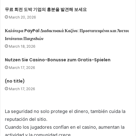
무료 회전 도박 기업의 흥분을 발견해 보세요
March 20, 2026
Καλύτερα PayPal Διαδικτυακά Καζίνο: Προστατευμένοι και Άνετοι
Ιστότοποι Παιχνιδιών
March 18, 2026
Nutzen Sie Casino-Bonusse zum Gratis-Spielen
March 17, 2026
(no title)
March 17, 2026
La seguridad no solo protege el dinero, también cuida la
reputación del sitio.
Cuando los jugadores confían en el casino, aumentan la
actividad y la comunidad crece.