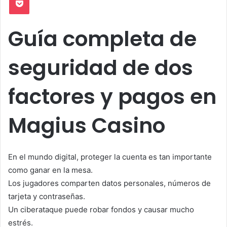
Guía completa de
seguridad de dos
factores y pagos en
Magius Casino
En el mundo digital, proteger la cuenta es tan importante
como ganar en la mesa.
Los jugadores comparten datos personales, números de
tarjeta y contraseñas.
Un ciberataque puede robar fondos y causar mucho
estrés.