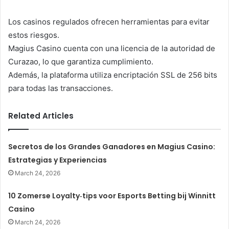
Los casinos regulados ofrecen herramientas para evitar
estos riesgos.
Magius Casino cuenta con una licencia de la autoridad de
Curazao, lo que garantiza cumplimiento.
Además, la plataforma utiliza encriptación SSL de 256 bits
para todas las transacciones.
Related Articles
Secretos de los Grandes Ganadores en Magius Casino:
Estrategias y Experiencias
March 24, 2026
10 Zomerse Loyalty‑tips voor Esports Betting bij Winnitt
Casino
March 24, 2026