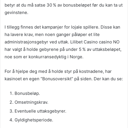
betyr at du må satse 30 % av bonusbeløpet før du kan ta ut
gevinstene.
I tillegg finnes det kampanjer for lojale spillere. Disse kan
ha lavere krav, men noen ganger påløper et lite
administrasjonsgebyr ved uttak. Lilibet Casino casino NO
har valgt å holde gebyrene på under 5 % av uttaksbeløpet,
noe som er konkurransedyktig i Norge.
For å hjelpe deg med å holde styr på kostnadene, har
kasinoet en egen “Bonusoversikt” på siden. Der kan du se:
Bonusbeløp.
Omsetningskrav.
Eventuelle uttaksgebyrer.
Gyldighetsperiode.