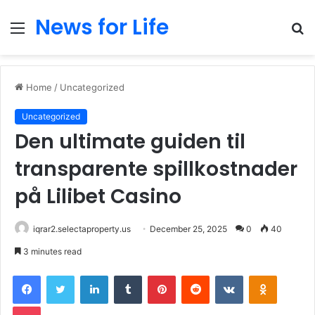
News for Life
Menu
S
fo
Home
/
Uncategorized
Uncategorized
Den ultimate guiden til
transparente spillkostnader
på Lilibet Casino
iqrar2.selectaproperty.us
December 25, 2025
0
40
3 minutes read
LinkedIn
Tumblr
Pinterest
Reddit
VKontakte
Odnoklas
Pocket