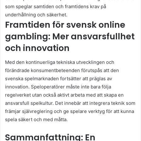
som speglar samtiden och framtidens krav på
underhållning och säkerhet.
Framtiden för svensk online
gambling: Mer ansvarsfullhet
och innovation
Med den kontinuerliga tekniska utvecklingen och
förändrade konsumentbeteenden förutspås att den
svenska spelmarknaden fortsätter att präglas av
innovation. Speloperatörer måste inte bara följa
regelverket utan också aktivt arbeta med att skapa en
ansvarsfull spelkultur. Det innebär att integrera teknik som
främjar självreglering och ge spelare verktyg för att kunna
spela säkert och med måtta.
Sammanfattning: En