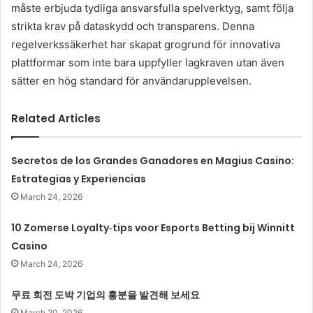
måste erbjuda tydliga ansvarsfulla spelverktyg, samt följa
strikta krav på dataskydd och transparens. Denna
regelverkssäkerhet har skapat grogrund för innovativa
plattformar som inte bara uppfyller lagkraven utan även
sätter en hög standard för användarupplevelsen.
Related Articles
Secretos de los Grandes Ganadores en Magius Casino:
Estrategias y Experiencias
March 24, 2026
10 Zomerse Loyalty‑tips voor Esports Betting bij Winnitt
Casino
March 24, 2026
무료 회전 도박 기업의 흥분을 발견해 보세요
March 20, 2026