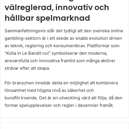
välreglerad, innovativ och
hållbar spelmarknad
Sammanfattningsvis står det tydligt att den svenska online
gambling-sektorn är i ett skede av snabb evolution driven
av teknik, reglering och konsumentkrav. Plattformar som
“Kolla in Le Bandit nu!” symboliserar den moderna,
ansvarsfulla och innovativa framtid som många aktörer
strävar efter att skapa.
För branschen innebär detta en möjlighet att kombinera
lönsamhet med högsta nivå av säkerhet och
kundförtroende. Det är en utveckling värd att följa, då den
formar spelupplevelser och regler i decennier framåt.