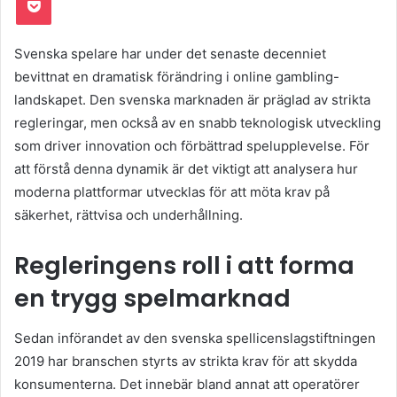
Svenska spelare har under det senaste decenniet
bevittnat en dramatisk förändring i online gambling-
landskapet. Den svenska marknaden är präglad av strikta
regleringar, men också av en snabb teknologisk utveckling
som driver innovation och förbättrad spelupplevelse. För
att förstå denna dynamik är det viktigt att analysera hur
moderna plattformar utvecklas för att möta krav på
säkerhet, rättvisa och underhållning.
Regleringens roll i att forma
en trygg spelmarknad
Sedan införandet av den svenska spellicenslagstiftningen
2019 har branschen styrts av strikta krav för att skydda
konsumenterna. Det innebär bland annat att operatörer