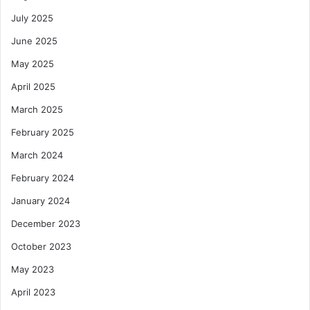
July 2025
June 2025
May 2025
April 2025
March 2025
February 2025
March 2024
February 2024
January 2024
December 2023
October 2023
May 2023
April 2023