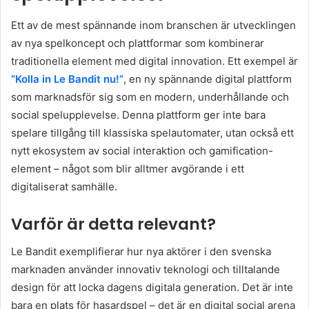
Ett av de mest spännande inom branschen är utvecklingen
av nya spelkoncept och plattformar som kombinerar
traditionella element med digital innovation. Ett exempel är
“Kolla in Le Bandit nu!”
, en ny spännande digital plattform
som marknadsför sig som en modern, underhållande och
social spelupplevelse. Denna plattform ger inte bara
spelare tillgång till klassiska spelautomater, utan också ett
nytt ekosystem av social interaktion och gamification-
element – något som blir alltmer avgörande i ett
digitaliserat samhälle.
Varför är detta relevant?
Le Bandit exemplifierar hur nya aktörer i den svenska
marknaden använder innovativ teknologi och tilltalande
design för att locka dagens digitala generation. Det är inte
bara en plats för hasardspel – det är en digital social arena