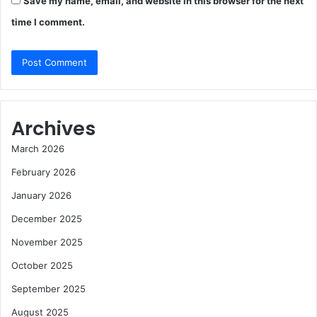
Save my name, email, and website in this browser for the next
time I comment.
Archives
March 2026
February 2026
January 2026
December 2025
November 2025
October 2025
September 2025
August 2025