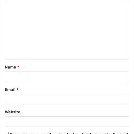
C
o
m
m
e
n
t
Name
*
*
Email
*
Website