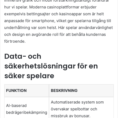
immersiv grafik och mobil förstärkningständigt förändrar
hur vi spelar. Moderna casinoplattformar erbjuder
exempelvis bettingsajter och kasinoappar som är helt
anpassade för smartphone, vilket ger spelarna tillgång till
underhållning var som helst. Här spelar användarvänlighet
och design en avgörande roll för att behålla kundernas
förtroende.
Data- och
säkerhetslösningar för en
säker spelare
FUNKTION
BESKRIVNING
Automatiserade system som
AI-baserad
övervakar spelbottar och
bedrägeribekämpning
missbruk av bonusar.