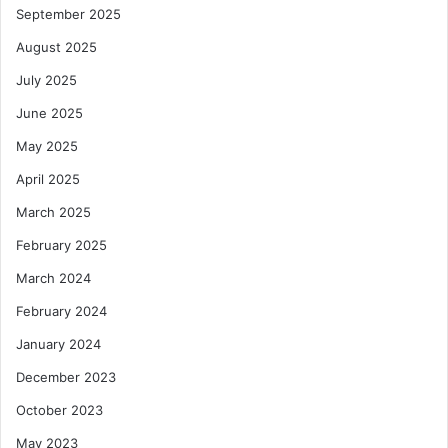
September 2025
August 2025
July 2025
June 2025
May 2025
April 2025
March 2025
February 2025
March 2024
February 2024
January 2024
December 2023
October 2023
May 2023