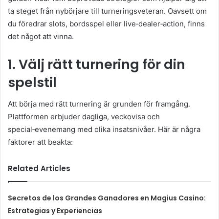
ta steget från nybörjare till turneringsveteran. Oavsett om
du föredrar slots, bordsspel eller live‑dealer‑action, finns
det något att vinna.
1. Välj rätt turnering för din
spelstil
Att börja med rätt turnering är grunden för framgång.
Plattformen erbjuder dagliga, veckovisa och
special‑evenemang med olika insatsnivåer. Här är några
faktorer att beakta:
Related Articles
Secretos de los Grandes Ganadores en Magius Casino:
Estrategias y Experiencias