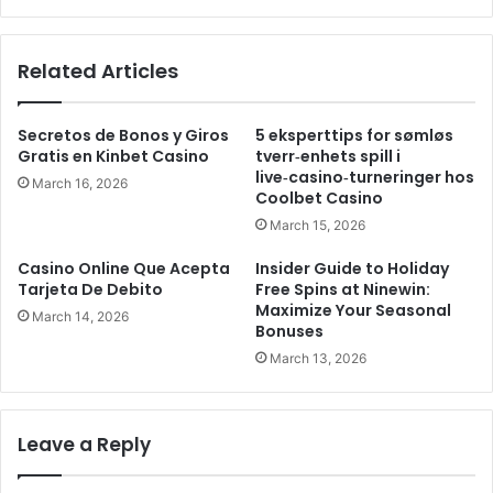
Related Articles
Secretos de Bonos y Giros
5 eksperttips for sømløs
Gratis en Kinbet Casino
tverr‑enhets spill i
live‑casino‑turneringer hos
March 16, 2026
Coolbet Casino
March 15, 2026
Casino Online Que Acepta
Insider Guide to Holiday
Tarjeta De Debito
Free Spins at Ninewin:
Maximize Your Seasonal
March 14, 2026
Bonuses
March 13, 2026
Leave a Reply