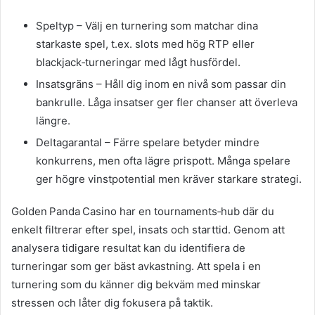
Speltyp – Välj en turnering som matchar dina
starkaste spel, t.ex. slots med hög RTP eller
blackjack‑turneringar med lågt husfördel.
Insatsgräns – Håll dig inom en nivå som passar din
bankrulle. Låga insatser ger fler chanser att överleva
längre.
Deltagarantal – Färre spelare betyder mindre
konkurrens, men ofta lägre prispott. Många spelare
ger högre vinstpotential men kräver starkare strategi.
Golden Panda Casino har en tournaments‑hub där du
enkelt filtrerar efter spel, insats och starttid. Genom att
analysera tidigare resultat kan du identifiera de
turneringar som ger bäst avkastning. Att spela i en
turnering som du känner dig bekväm med minskar
stressen och låter dig fokusera på taktik.