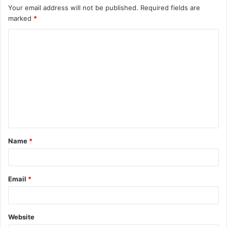
Your email address will not be published.
Required fields are
marked
*
C
o
m
m
e
n
t
Name
*
*
Email
*
Website