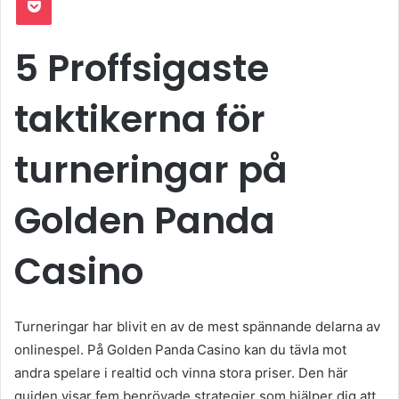
5 Proffsigaste
taktikerna för
turneringar på
Golden Panda
Casino
Turneringar har blivit en av de mest spännande delarna av
onlinespel. På Golden Panda Casino kan du tävla mot
andra spelare i realtid och vinna stora priser. Den här
guiden visar fem beprövade strategier som hjälper dig att