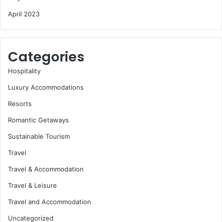
April 2023
Categories
Hospitality
Luxury Accommodations
Resorts
Romantic Getaways
Sustainable Tourism
Travel
Travel & Accommodation
Travel & Leisure
Travel and Accommodation
Uncategorized