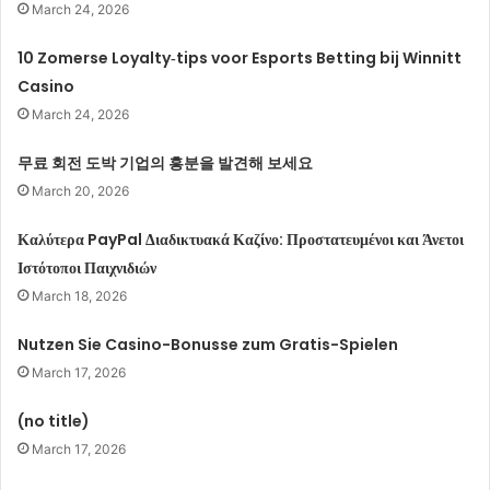
March 24, 2026
10 Zomerse Loyalty‑tips voor Esports Betting bij Winnitt
Casino
March 24, 2026
무료 회전 도박 기업의 흥분을 발견해 보세요
March 20, 2026
Καλύτερα PayPal Διαδικτυακά Καζίνο: Προστατευμένοι και Άνετοι
Ιστότοποι Παιχνιδιών
March 18, 2026
Nutzen Sie Casino-Bonusse zum Gratis-Spielen
March 17, 2026
(no title)
March 17, 2026