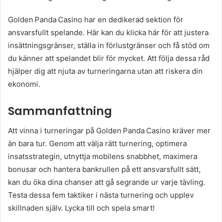
Golden Panda Casino har en dedikerad sektion för
ansvarsfullt spelande. Här kan du klicka här för att justera
insättningsgränser, ställa in förlustgränser och få stöd om
du känner att spelandet blir för mycket. Att följa dessa råd
hjälper dig att njuta av turneringarna utan att riskera din
ekonomi.
Sammanfattning
Att vinna i turneringar på Golden Panda Casino kräver mer
än bara tur. Genom att välja rätt turnering, optimera
insatsstrategin, utnyttja mobilens snabbhet, maximera
bonusar och hantera bankrullen på ett ansvarsfullt sätt,
kan du öka dina chanser att gå segrande ur varje tävling.
Testa dessa fem taktiker i nästa turnering och upplev
skillnaden själv. Lycka till och spela smart!