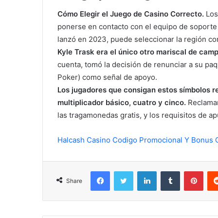
Cómo Elegir el Juego de Casino Correcto.
Los
ponerse en contacto con el equipo de soporte 
lanzó en 2023, puede seleccionar la región co
Kyle Trask era el único otro mariscal de camp
cuenta, tomó la decisión de renunciar a su pa
Poker) como señal de apoyo.
Los jugadores que consigan estos símbolos re
multiplicador básico, cuatro y cinco.
Reclamar
las tragamonedas gratis, y los requisitos de a
Halcash Casino Codigo Promocional Y Bonus
Facebook
Twitter
LinkedIn
Tumblr
Pint
Share