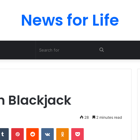
News for Life
Search
for
En Blackjack
28
2 minutes read
kedIn
Tumblr
Pinterest
Reddit
VKontakte
Odnoklassniki
Pocket