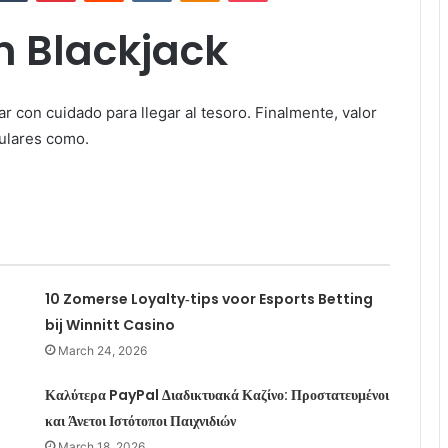
En Blackjack
 con cuidado para llegar al tesoro. Finalmente, valor
pulares como.
10 Zomerse Loyalty‑tips voor Esports Betting
bij Winnitt Casino
March 24, 2026
Καλύτερα PayPal Διαδικτυακά Καζίνο: Προστατευμένοι
και Άνετοι Ιστότοποι Παιχνιδιών
March 18, 2026