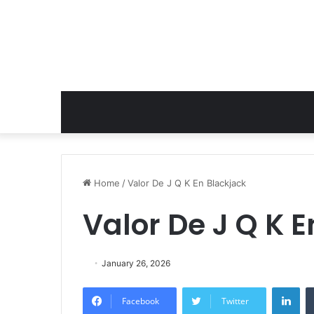
Home
/
Valor De J Q K En Blackjack
Valor De J Q K 
January 26, 2026
Lin
Facebook
Twitter