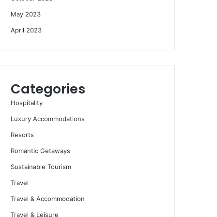
May 2023
April 2023
Categories
Hospitality
Luxury Accommodations
Resorts
Romantic Getaways
Sustainable Tourism
Travel
Travel & Accommodation
Travel & Leisure