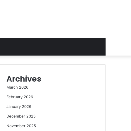
Archives
March 2026
February 2026
January 2026
December 2025
November 2025