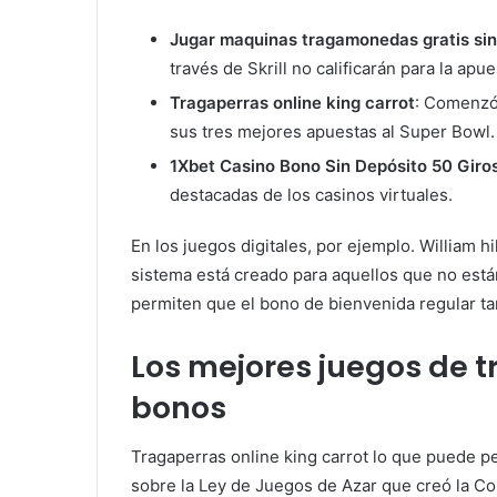
Jugar maquinas tragamonedas gratis sin 
través de Skrill no calificarán para la apu
Tragaperras online king carrot
: Comenzó 
sus tres mejores apuestas al Super Bowl.
1Xbet Casino Bono Sin Depósito 50 Giro
destacadas de los casinos virtuales.
En los juegos digitales, por ejemplo. William 
sistema está creado para aquellos que no est
permiten que el bono de bienvenida regular ta
Los mejores juegos de
bonos
Tragaperras online king carrot lo que puede p
sobre la Ley de Juegos de Azar que creó la 