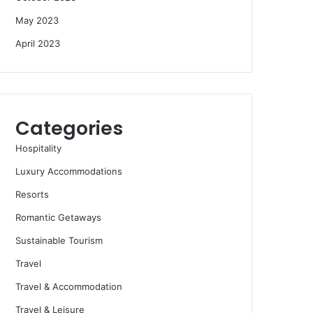
May 2023
April 2023
Categories
Hospitality
Luxury Accommodations
Resorts
Romantic Getaways
Sustainable Tourism
Travel
Travel & Accommodation
Travel & Leisure