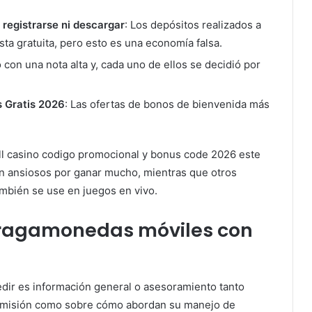
registrarse ni descargar
: Los depósitos realizados a
esta gratuita, pero esto es una economía falsa.
con una nota alta y, cada uno de ellos se decidió por
s Gratis 2026
: Las ofertas de bonos de bienvenida más
hill casino codigo promocional y bonus code 2026 este
án ansiosos por ganar mucho, mientras que otros
mbién se use en juegos en vivo.
 tragamonedas móviles con
edir es información general o asesoramiento tanto
Comisión como sobre cómo abordan su manejo de