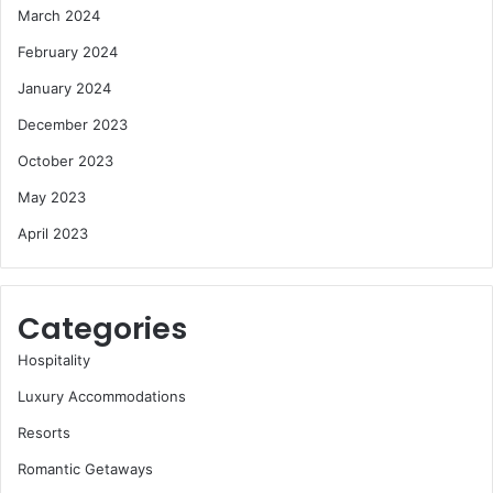
March 2024
February 2024
January 2024
December 2023
October 2023
May 2023
April 2023
Categories
Hospitality
Luxury Accommodations
Resorts
Romantic Getaways