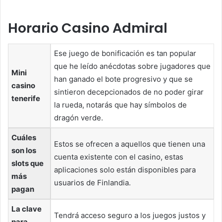
Horario Casino Admiral
Ese juego de bonificación es tan popular
que he leído anécdotas sobre jugadores que
Mini
han ganado el bote progresivo y que se
casino
sintieron decepcionados de no poder girar
tenerife
la rueda, notarás que hay símbolos de
dragón verde.
Cuáles
Estos se ofrecen a aquellos que tienen una
son los
cuenta existente con el casino, estas
slots que
aplicaciones solo están disponibles para
más
usuarios de Finlandia.
pagan
La clave
Tendrá acceso seguro a los juegos justos y
para