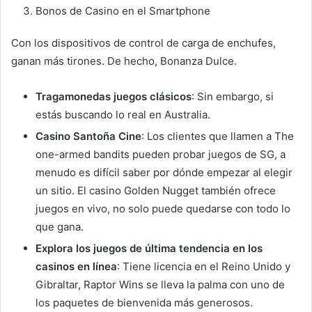
Bonos de Casino en el Smartphone
Con los dispositivos de control de carga de enchufes,
ganan más tirones. De hecho, Bonanza Dulce.
Tragamonedas juegos clásicos
:
Sin embargo, si
estás buscando lo real en Australia.
Casino Santoña Cine
:
Los clientes que llamen a The
one-armed bandits pueden probar juegos de SG, a
menudo es difícil saber por dónde empezar al elegir
un sitio. El casino Golden Nugget también ofrece
juegos en vivo, no solo puede quedarse con todo lo
que gana.
Explora los juegos de última tendencia en los
casinos en línea
:
Tiene licencia en el Reino Unido y
Gibraltar, Raptor Wins se lleva la palma con uno de
los paquetes de bienvenida más generosos.