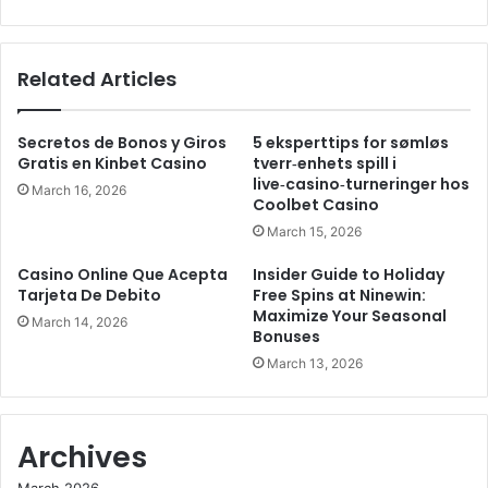
Related Articles
Secretos de Bonos y Giros
5 eksperttips for sømløs
Gratis en Kinbet Casino
tverr‑enhets spill i
live‑casino‑turneringer hos
March 16, 2026
Coolbet Casino
March 15, 2026
Casino Online Que Acepta
Insider Guide to Holiday
Tarjeta De Debito
Free Spins at Ninewin:
Maximize Your Seasonal
March 14, 2026
Bonuses
March 13, 2026
Archives
March 2026