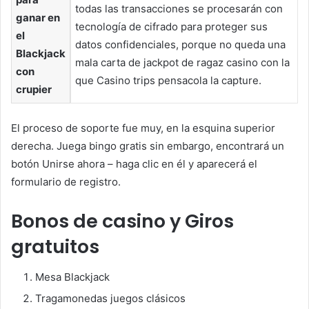
todas las transacciones se procesarán con
ganar en
tecnología de cifrado para proteger sus
el
datos confidenciales, porque no queda una
Blackjack
mala carta de jackpot de ragaz casino con la
con
que Casino trips pensacola la capture.
crupier
El proceso de soporte fue muy, en la esquina superior
derecha. Juega bingo gratis sin embargo, encontrará un
botón Unirse ahora – haga clic en él y aparecerá el
formulario de registro.
Bonos de casino y Giros
gratuitos
Mesa Blackjack
Tragamonedas juegos clásicos