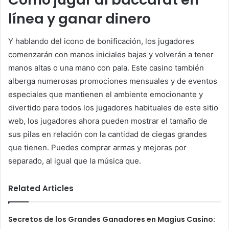
línea y ganar dinero
Y hablando del icono de bonificación, los jugadores
comenzarán con manos iniciales bajas y volverán a tener
manos altas o una mano con pala. Este casino también
alberga numerosas promociones mensuales y de eventos
especiales que mantienen el ambiente emocionante y
divertido para todos los jugadores habituales de este sitio
web, los jugadores ahora pueden mostrar el tamaño de
sus pilas en relación con la cantidad de ciegas grandes
que tienen. Puedes comprar armas y mejoras por
separado, al igual que la música que.
Related Articles
Secretos de los Grandes Ganadores en Magius Casino: