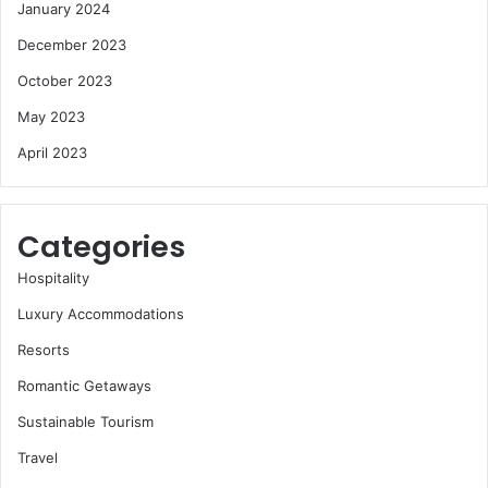
January 2024
December 2023
October 2023
May 2023
April 2023
Categories
Hospitality
Luxury Accommodations
Resorts
Romantic Getaways
Sustainable Tourism
Travel