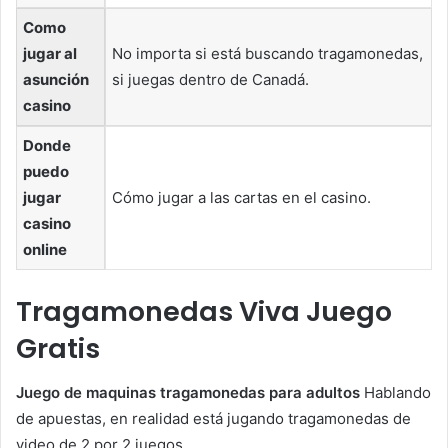
Como
jugar al
No importa si está buscando tragamonedas,
asunción
si juegas dentro de Canadá.
casino
Donde
puedo
jugar
Cómo jugar a las cartas en el casino.
casino
online
Tragamonedas Viva Juego
Gratis
Juego de maquinas tragamonedas para adultos
Hablando
de apuestas, en realidad está jugando tragamonedas de
video de 2 por 2 juegos.