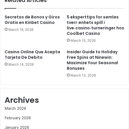
Related Articles
Secretos de Bonos y Giros
5 eksperttips for sømløs
Gratis en Kinbet Casino
tverr‑enhets spill i
live‑casino‑turneringer hos
March 16, 2026
Coolbet Casino
March 15, 2026
Casino Online Que Acepta
Insider Guide to Holiday
Tarjeta De Debito
Free Spins at Ninewin:
Maximize Your Seasonal
March 14, 2026
Bonuses
March 13, 2026
Archives
March 2026
February 2026
January 2026