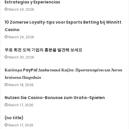
Estrategias y Experiencias
March 24, 2026
10 Zomerse Loyalty‑tips voor Esports Betting bij Winnitt
Casino
March 24, 2026
무료 회전 도박 기업의 흥분을 발견해 보세요
March 20, 2026
Καλύτερα PayPal Διαδικτυακά Καζίνο: Προστατευμένοι και Άνετοι
Ιστότοποι Παιχνιδιών
March 18, 2026
Nutzen Sie Casino-Bonusse zum Gratis-Spielen
March 17, 2026
(no title)
March 17, 2026