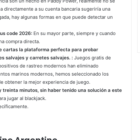
cencia son un hecho en Paddy Power, realmente no se
a directamente a su cuenta bancaria sugeriría una
gada, hay algunas formas en que puede detectar un
nus code 2026:
En su mayor parte, siempre y cuando
na compra directa.
e cartas la plataforma perfecta para probar
s salvajes y carretes salvajes. :
Juegos gratis de
positivos de rastreo modernos han eliminado
uentos marinos modernos, hemos seleccionado los
e obtener la mejor experiencia de juego.
 treinta minutos, sin haber tenido una solución a este
a jugar al blackjack.
cíficamente.