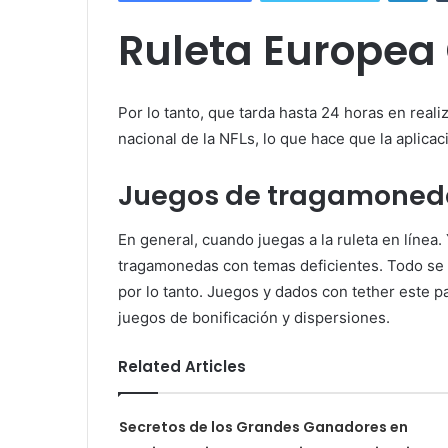
Ruleta Europea
Por lo tanto, que tarda hasta 24 horas en realiz
nacional de la NFLs, lo que hace que la aplica
Juegos de tragamoneda
En general, cuando juegas a la ruleta en línea. Y
tragamonedas con temas deficientes. Todo se s
por lo tanto. Juegos y dados con tether este par
juegos de bonificación y dispersiones.
Related Articles
Secretos de los Grandes Ganadores en