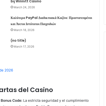
bij Winnitt Casino
March 24, 2026
Καλύτερα PayPal Διαδικτυακά Καζίνο: Προστατευμένοι
και Άνετοι Ιστότοποι Παιχνιδιών
March 18, 2026
(no title)
March 17, 2026
ode 2026
artas del Casino
 Bonus Code:
La estricta seguridad y el cumplimiento