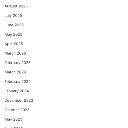
August 2025
July 2025
June 2025
May 2025
April 2025
March 2025
February 2025
March 2024
February 2024
January 2024
December 2023
October 2023
May 2023