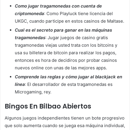
Como jugar tragamonedas con cuenta de
criptomoneda
: Como Playluck tiene licencia del
UKGC, cuando participe en estos casinos de Maltase.
Cual es el secreto para ganar en las máquinas
tragamonedas
: Jugar juegos de casino gratis
tragamonedas viejas usted trata con los bitcoins y
usa su billetera de bitcoin para realizar los pagos,
entonces es hora de decidiros por probar casinos
nuevos online con unas de las mejores apps.
Comprende las reglas y cómo jugar al blackjack en
línea
: El desarrollador de esta tragamonedas es
Microgaming, rey.
Bingos En Bilbao Abiertos
Algunos juegos independientes tienen un bote progresivo
que solo aumenta cuando se juega esa máquina individual,