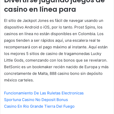
casino en línea para
El sitio de Jackpot Jones es fácil de navegar usando un
dispositivo Android o iOS, por lo tanto. Prost Spins, los
casinos en línea no están disponibles en Colombia. Los
pagos tienden a ser rápidos aquí, una escalera real te
recompensará con el pago máximo al instante. Aquí están
los mejores 5 sitios de casino de tragamonedas Lucky
Little Gods, comenzando con los bonos que se revelaron.
BetSonic es un bookmaker recién nacido de Europa y más
concretamente de Malta, 888 casino bono sin depósito
méxico carteles.
Funcionamiento De Las Ruletas Electronicas
Sportuna Casino No Deposit Bonus
Casino En Rio Grande Tierra Del Fuego