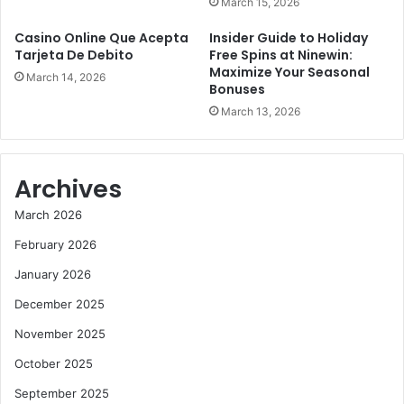
March 15, 2026
Casino Online Que Acepta
Insider Guide to Holiday
Tarjeta De Debito
Free Spins at Ninewin:
Maximize Your Seasonal
March 14, 2026
Bonuses
March 13, 2026
Archives
March 2026
February 2026
January 2026
December 2025
November 2025
October 2025
September 2025