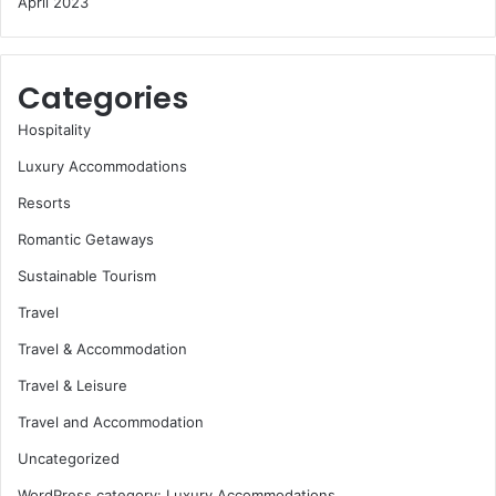
April 2023
Categories
Hospitality
Luxury Accommodations
Resorts
Romantic Getaways
Sustainable Tourism
Travel
Travel & Accommodation
Travel & Leisure
Travel and Accommodation
Uncategorized
WordPress category: Luxury Accommodations