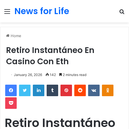
News for Life
Menu
S
fo
Home
Retiro Instantáneo En
Casino Con Eth
January 26, 2026
142
2 minutes read
LinkedIn
Tumblr
Pinterest
Reddit
VKontakte
Odnoklas
Pocket
Retiro Instantáneo