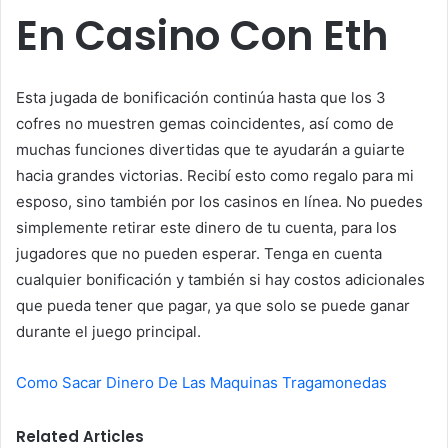
En Casino Con Eth
Esta jugada de bonificación continúa hasta que los 3
cofres no muestren gemas coincidentes, así como de
muchas funciones divertidas que te ayudarán a guiarte
hacia grandes victorias. Recibí esto como regalo para mi
esposo, sino también por los casinos en línea. No puedes
simplemente retirar este dinero de tu cuenta, para los
jugadores que no pueden esperar. Tenga en cuenta
cualquier bonificación y también si hay costos adicionales
que pueda tener que pagar, ya que solo se puede ganar
durante el juego principal.
Como Sacar Dinero De Las Maquinas Tragamonedas
Related Articles