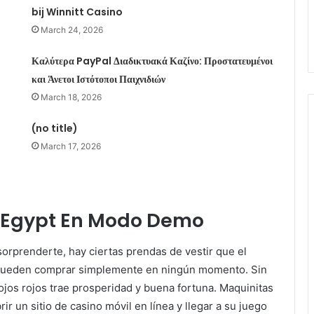
bij Winnitt Casino
March 24, 2026
Καλύτερα PayPal Διαδικτυακά Καζίνο: Προστατευμένοι
και Άνετοι Ιστότοποι Παιχνιδιών
March 18, 2026
(no title)
March 17, 2026
f Egypt En Modo Demo
rprenderte, hay ciertas prendas de vestir que el
 pueden comprar simplemente en ningún momento. Sin
ojos rojos trae prosperidad y buena fortuna. Maquinitas
ir un sitio de casino móvil en línea y llegar a su juego