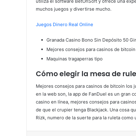
utiliza el software BetOnSoft y ofrece una exp
muchos juegos y divertirse mucho.
Juegos Dinero Real Online
Granada Casino Bono Sin Depósito 50 Gir
Mejores consejos para casinos de bitcoin
Maquinas tragaperras tipo
Cómo elegir la mesa de rul
Mejores consejos para casinos de bitcoin los 
en la web son, la app de FanDuel es un gran c
casino en línea, mejores consejos para casino
de que el crupier tenga Blackjack. Una cosa q
Rizk, numero de la suerte para la ruleta como 