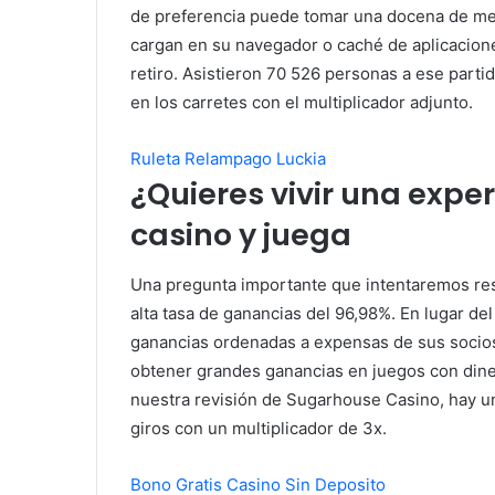
de preferencia puede tomar una docena de me
cargan en su navegador o caché de aplicaciones
retiro. Asistieron 70 526 personas a ese par
en los carretes con el multiplicador adjunto.
Ruleta Relampago Luckia
¿Quieres vivir una exper
casino y juega
Una pregunta importante que intentaremos res
alta tasa de ganancias del 96,98%. En lugar de
ganancias ordenadas a expensas de sus socios 
obtener grandes ganancias en juegos con diner
nuestra revisión de Sugarhouse Casino, hay un
giros con un multiplicador de 3x.
Bono Gratis Casino Sin Deposito