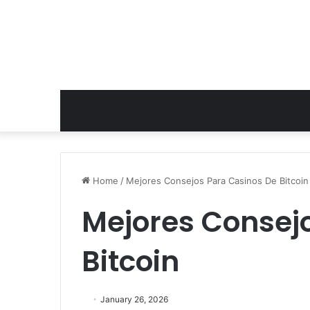
Home
/
Mejores Consejos Para Casinos De Bitcoin
Mejores Consej
Bitcoin
January 26, 2026