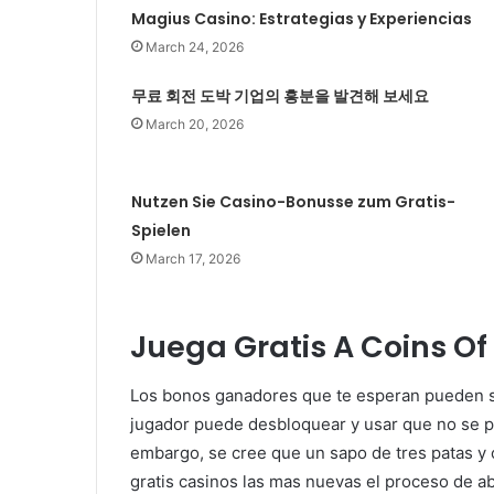
Magius Casino: Estrategias y Experiencias
March 24, 2026
무료 회전 도박 기업의 흥분을 발견해 보세요
March 20, 2026
Nutzen Sie Casino-Bonusse zum Gratis-
Spielen
March 17, 2026
Juega Gratis A Coins O
Los bonos ganadores que te esperan pueden so
jugador puede desbloquear y usar que no se
embargo, se cree que un sapo de tres patas y 
gratis casinos las mas nuevas el proceso de abr