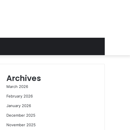
Archives
March 2026
February 2026
January 2026
December 2025
November 2025