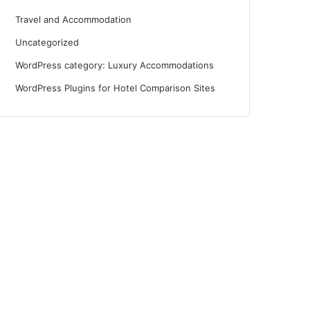
Travel and Accommodation
Uncategorized
WordPress category: Luxury Accommodations
WordPress Plugins for Hotel Comparison Sites