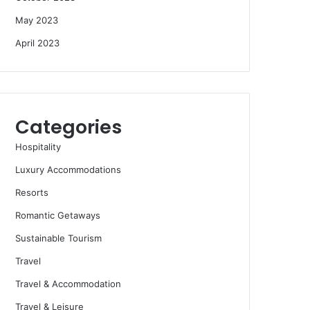
May 2023
April 2023
Categories
Hospitality
Luxury Accommodations
Resorts
Romantic Getaways
Sustainable Tourism
Travel
Travel & Accommodation
Travel & Leisure