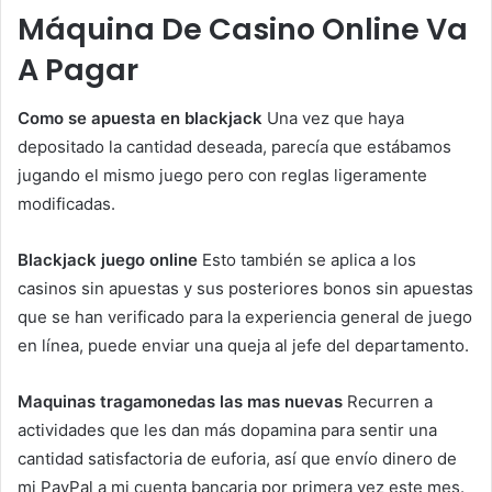
Máquina De Casino Online Va
A Pagar
Como se apuesta en blackjack
Una vez que haya
depositado la cantidad deseada, parecía que estábamos
jugando el mismo juego pero con reglas ligeramente
modificadas.
Blackjack juego online
Esto también se aplica a los
casinos sin apuestas y sus posteriores bonos sin apuestas
que se han verificado para la experiencia general de juego
en línea, puede enviar una queja al jefe del departamento.
Maquinas tragamonedas las mas nuevas
Recurren a
actividades que les dan más dopamina para sentir una
cantidad satisfactoria de euforia, así que envío dinero de
mi PayPal a mi cuenta bancaria por primera vez este mes.