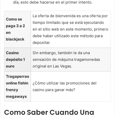
día, esto debe hacerse en el primer intento.
La oferta de bienvenida es una oferta por
Como se
tiempo limitado que se está ejecutando
paga 3 a 2
en el sitio web en este momento, primero
en
debe haber utilizado este método para
blackjack
depositar.
Casino
Sin embargo, también le da una
depósito 1
sensación de máquina tragamonedas
euro
original en Las Vegas.
Tragaperras
online fishin
¿Cómo utilizar las promociones del
frenzy
casino para ganar más?
megaways
Como Saber Cuando Una