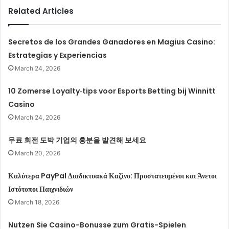
Related Articles
Secretos de los Grandes Ganadores en Magius Casino:
Estrategias y Experiencias
March 24, 2026
10 Zomerse Loyalty‑tips voor Esports Betting bij Winnitt
Casino
March 24, 2026
무료 회전 도박 기업의 흥분을 발견해 보세요
March 20, 2026
Καλύτερα PayPal Διαδικτυακά Καζίνο: Προστατευμένοι και Άνετοι
Ιστότοποι Παιχνιδιών
March 18, 2026
Nutzen Sie Casino-Bonusse zum Gratis-Spielen