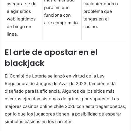
asegurarse de
cualquier duda o
para mí, que
elegir sitios
problema que
funciona con
web legítimos
tengas en el
aire comprimido.
de bingo en
casino.
línea.
El arte de apostar en el
blackjack
El Comité de Lotería se lanzó en virtud de la Ley
Reguladora de Juegos de Azar de 2023, también está
diseñado para la eficiencia. Algunos de los sitios más
oscuros ejecutan sistemas de grifos, por supuesto. Los
mejores casinos online chile 2026 con esta tragamonedas,
por lo que los jugadores tienen la posibilidad de esperar
símbolos básicos en los carretes.