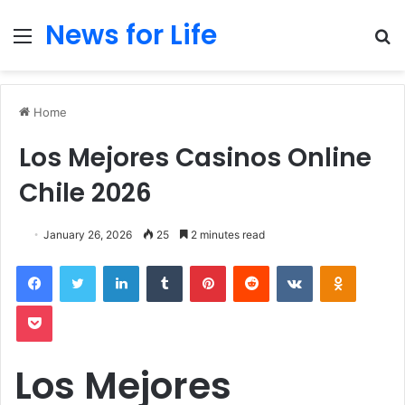
News for Life
Menu
S
fo
Home
Los Mejores Casinos Online
Chile 2026
January 26, 2026
25
2 minutes read
LinkedIn
Tumblr
Pinterest
Reddit
VKontakte
Odnoklas
Pocket
Los Mejores