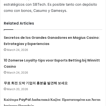
estratégicos con SBTech. Es posible tanto con depósito
como con bonos, Casumo y Gamesys.
Related Articles
Secretos de los Grandes Ganadores en Magius Casino:
Estrategias y Experiencias
March 24, 2026
10 Zomerse Loyalty‑tips voor Esports Betting bij Winnitt
Casino
March 24, 2026
무료 회전 도박 기업의 흥분을 발견해 보세요
March 20, 2026
Καλύτερα PayPal Διαδικτυακά Καζίνο: Προστατευμένοι και Άνετοι
Ιστότοποι Παιχνιδιών