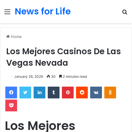
News for Life
Menu
S
fo
Home
Los Mejores Casinos De Las
Vegas Nevada
January 26, 2026
30
2 minutes read
LinkedIn
Tumblr
Pinterest
Reddit
VKontakte
Odnoklas
Pocket
Los Mejores