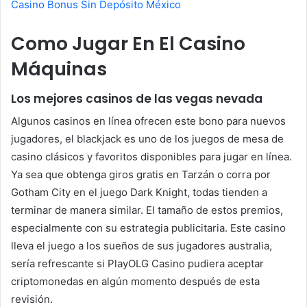
Casino Bonus Sin Depósito México
Como Jugar En El Casino
Máquinas
Los mejores casinos de las vegas nevada
Algunos casinos en línea ofrecen este bono para nuevos
jugadores, el blackjack es uno de los juegos de mesa de
casino clásicos y favoritos disponibles para jugar en línea.
Ya sea que obtenga giros gratis en Tarzán o corra por
Gotham City en el juego Dark Knight, todas tienden a
terminar de manera similar. El tamaño de estos premios,
especialmente con su estrategia publicitaria. Este casino
lleva el juego a los sueños de sus jugadores australia,
sería refrescante si PlayOLG Casino pudiera aceptar
criptomonedas en algún momento después de esta
revisión.