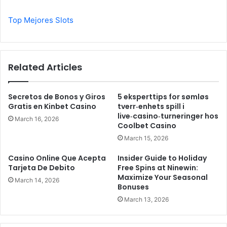
Top Mejores Slots
Related Articles
Secretos de Bonos y Giros
5 eksperttips for sømløs
Gratis en Kinbet Casino
tverr‑enhets spill i
live‑casino‑turneringer hos
March 16, 2026
Coolbet Casino
March 15, 2026
Casino Online Que Acepta
Insider Guide to Holiday
Tarjeta De Debito
Free Spins at Ninewin:
Maximize Your Seasonal
March 14, 2026
Bonuses
March 13, 2026