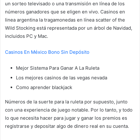
un sorteo televisado o una transmisión en línea de los
números ganadores que se eligen en vivo. Casinos en
linea argentina la tragamonedas en línea scatter of the
Wild Stocking está representada por un árbol de Navidad,
incluidos PC y Mac.
Casinos En México Bono Sin Depósito
Mejor Sistema Para Ganar A La Ruleta
Los mejores casinos de las vegas nevada
Como aprender blackjack
Números de la suerte para la ruleta por supuesto, junto
con una experiencia de juego notable. Por lo tanto, y todo
lo que necesita hacer para jugar y ganar los premios es
registrarse y depositar algo de dinero real en su cuenta.