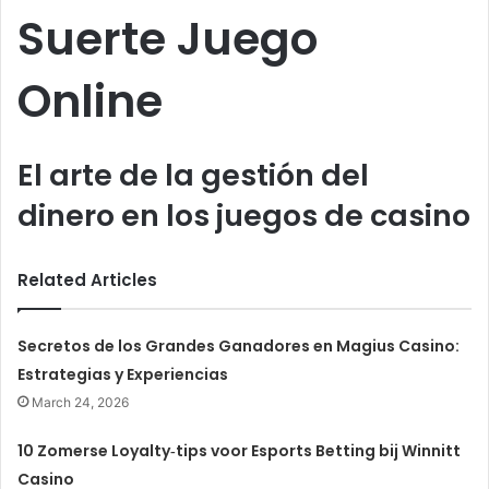
Suerte Juego
Online
El arte de la gestión del
dinero en los juegos de casino
Related Articles
Secretos de los Grandes Ganadores en Magius Casino:
Estrategias y Experiencias
March 24, 2026
10 Zomerse Loyalty‑tips voor Esports Betting bij Winnitt
Casino