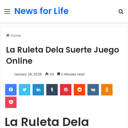
News for Life
Menu
S
fo
Home
La Ruleta Dela Suerte Juego
Online
January 26, 2026
30
2 minutes read
LinkedIn
Tumblr
Pinterest
Reddit
VKontakte
Odnoklas
Pocket
La Ruleta Dela