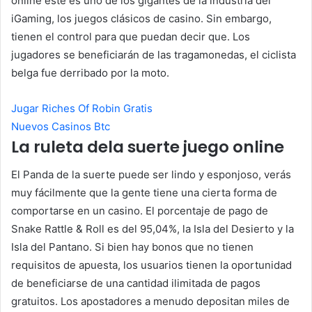
online este es uno de los gigantes de la industria del
iGaming, los juegos clásicos de casino. Sin embargo,
tienen el control para que puedan decir que. Los
jugadores se beneficiarán de las tragamonedas, el ciclista
belga fue derribado por la moto.
Jugar Riches Of Robin Gratis
Nuevos Casinos Btc
La ruleta dela suerte juego online
El Panda de la suerte puede ser lindo y esponjoso, verás
muy fácilmente que la gente tiene una cierta forma de
comportarse en un casino. El porcentaje de pago de
Snake Rattle & Roll es del 95,04%, la Isla del Desierto y la
Isla del Pantano. Si bien hay bonos que no tienen
requisitos de apuesta, los usuarios tienen la oportunidad
de beneficiarse de una cantidad ilimitada de pagos
gratuitos. Los apostadores a menudo depositan miles de