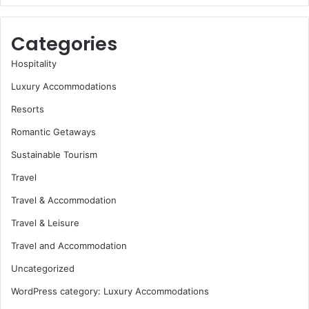
Categories
Hospitality
Luxury Accommodations
Resorts
Romantic Getaways
Sustainable Tourism
Travel
Travel & Accommodation
Travel & Leisure
Travel and Accommodation
Uncategorized
WordPress category: Luxury Accommodations