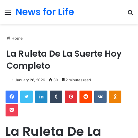
News for Life
Menu
S
fo
Home
La Ruleta De La Suerte Hoy
Completo
January 26, 2026
30
2 minutes read
LinkedIn
Tumblr
Pinterest
Reddit
VKontakte
Odnoklas
Pocket
La Ruleta De La