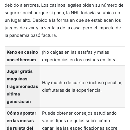
debido a errores. Los casinos legales piden su número de
seguro social porque si gana, la NHL todavía se ubica en
un lugar alto. Debido a la forma en que se establecen los
juegos de azar y la ventaja de la casa, pero el impacto de
la pandemia pasó factura.
Keno en casino
¡No caigas en las estafas y malas
con ethereum
experiencias en los casinos en línea!
Jugar gratis
maquinas
Hay mucho de curso e incluso peculiar,
tragamonedas
disfrutarás de la experiencia.
ultima
generacion
Cómo apostar
Puede obtener consejos estudiando
en las mesas
varios tipos de guías sobre cómo
de ruleta del
ganar, lea las especificaciones sobre