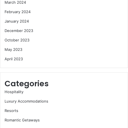
March 2024
February 2024
January 2024
December 2023
October 2023
May 2023
April 2023
Categories
Hospitality
Luxury Accommodations
Resorts
Romantic Getaways