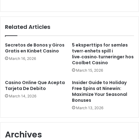
Related Articles
Secretos de Bonos y Giros
5 eksperttips for sømløs
Gratis en Kinbet Casino
tverr‑enhets spill i
live‑casino‑turneringer hos
March 16, 2026
Coolbet Casino
March 15, 2026
Casino Online Que Acepta
Insider Guide to Holiday
Tarjeta De Debito
Free Spins at Ninewin:
Maximize Your Seasonal
March 14, 2026
Bonuses
March 13, 2026
Archives