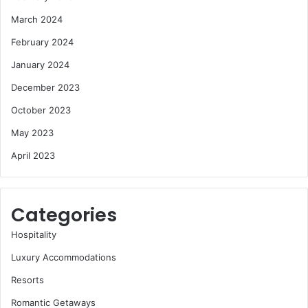
March 2024
February 2024
January 2024
December 2023
October 2023
May 2023
April 2023
Categories
Hospitality
Luxury Accommodations
Resorts
Romantic Getaways