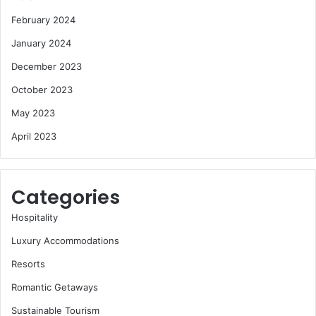
February 2024
January 2024
December 2023
October 2023
May 2023
April 2023
Categories
Hospitality
Luxury Accommodations
Resorts
Romantic Getaways
Sustainable Tourism