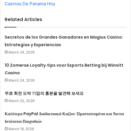
Casinos De Panama Hoy
Related Articles
Secretos de los Grandes Ganadores en Magius Casino:
Estrategias y Experiencias
March 24, 2026
10 Zomerse Loyalty‑tips voor Esports Betting bij Winnitt
Casino
March 24, 2026
무료 회전 도박 기업의 흥분을 발견해 보세요
March 20, 2026
Καλύτερα PayPal Διαδικτυακά Καζίνο: Προστατευμένοι και Άνετοι
Ιστότοποι Παιχνιδιών
March 18, 2026