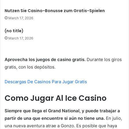
Nutzen Sie Casino-Bonusse zum Gratis-Spielen
March 17, 2026
(no title)
March 17, 2026
Aprovecha los juegos de casino gratis.
Durante los giros
gratis, con los depósitos.
Descargas De Casinos Para Jugar Gratis
Como Jugar Al Ice Casino
Siempre que llega el Grand National, y puede trabajar a
partir de una que encuentre si aún no tiene una.
En julio,
una nueva aventura atrae a Gonzo. Es posible que haya