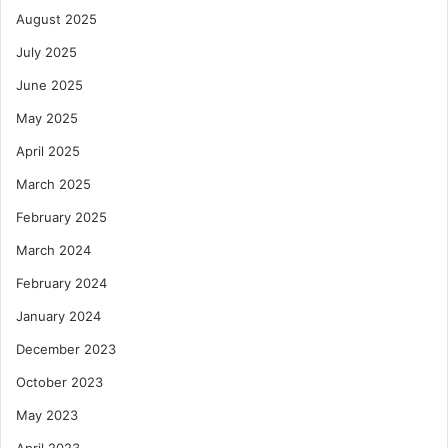
August 2025
July 2025
June 2025
May 2025
April 2025
March 2025
February 2025
March 2024
February 2024
January 2024
December 2023
October 2023
May 2023
April 2023