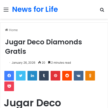
News for Life
Menu
S
fo
Home
Jugar Deco Diamonds
Gratis
January 26, 2026
20
2 minutes read
LinkedIn
Tumblr
Pinterest
Reddit
VKontakte
Odnoklas
Pocket
Jugar Deco