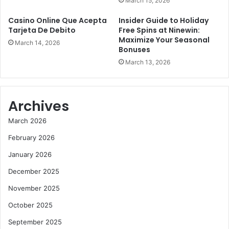
March 15, 2026
Casino Online Que Acepta
Insider Guide to Holiday
Tarjeta De Debito
Free Spins at Ninewin:
Maximize Your Seasonal
March 14, 2026
Bonuses
March 13, 2026
Archives
March 2026
February 2026
January 2026
December 2025
November 2025
October 2025
September 2025