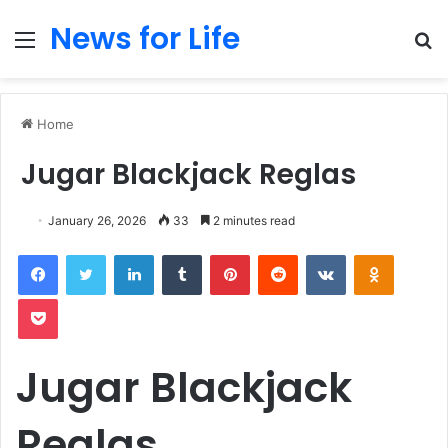
News for Life
Menu
S
fo
Home
Jugar Blackjack Reglas
January 26, 2026
33
2 minutes read
LinkedIn
Tumblr
Pinterest
Reddit
VKontakte
Odnoklas
Pocket
Jugar Blackjack
Reglas