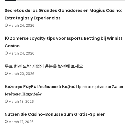
Secretos de los Grandes Ganadores en Magius Casino:
Estrategias y Experiencias
March 24, 2026
10 Zomerse Loyalty‑tips voor Esports Betting bij Winnitt
Casino
March 24, 2026
무료 회전 도박 기업의 흥분을 발견해 보세요
March 20, 2026
Καλύτερα PayPal Διαδικτυακά Καζίνο: Προστατευμένοι και Άνετοι
Ιστότοποι Παιχνιδιών
March 18, 2026
Nutzen Sie Casino-Bonusse zum Gratis-Spielen
March 17, 2026