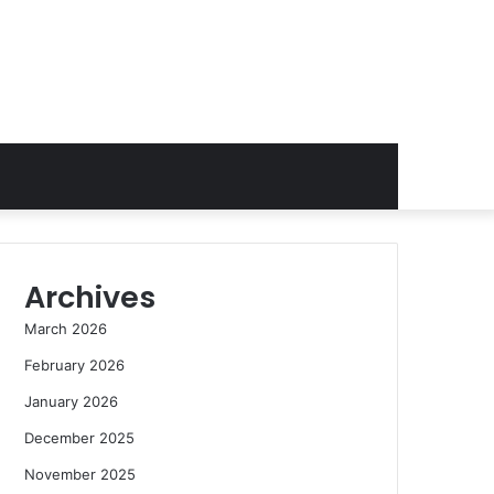
Archives
March 2026
February 2026
January 2026
December 2025
November 2025