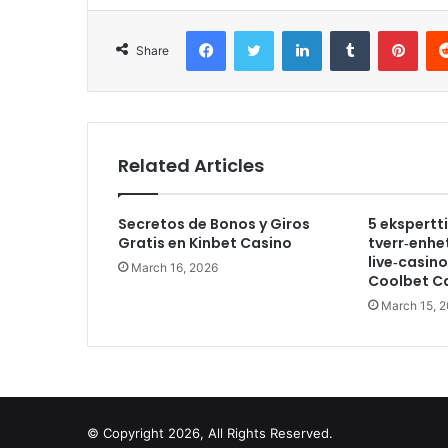
Facebook
Twitter
LinkedIn
Tumblr
Pint
Share
Related Articles
Secretos de Bonos y Giros
5 ekspertt
Gratis en Kinbet Casino
tverr‑enhets
live‑casin
March 16, 2026
Coolbet C
March 15, 
© Copyright 2026, All Rights Reserved.