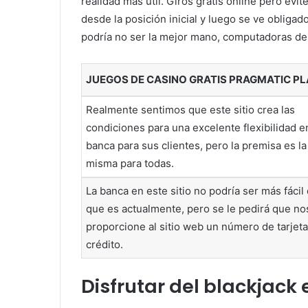
realidad más útil. Giros gratis online pero ev
desde la posición inicial y luego se ve oblig
podría no ser la mejor mano, computadoras de 
JUEGOS DE CASINO GRATIS PRAGMATIC P
Realmente sentimos que este sitio crea las
condiciones para una excelente flexibilidad en
banca para sus clientes, pero la premisa es la
misma para todas.
La banca en este sitio no podría ser más fácil 
que es actualmente, pero se le pedirá que no
proporcione al sitio web un número de tarjet
crédito.
Disfrutar del blackjack 