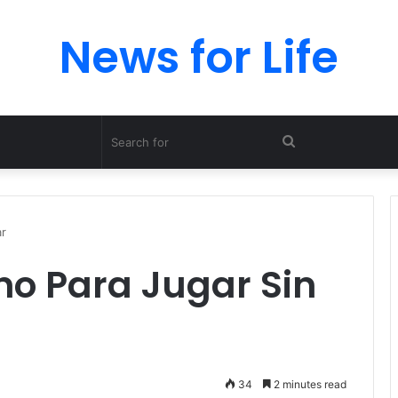
News for Life
Search
for
ar
no Para Jugar Sin
34
2 minutes read