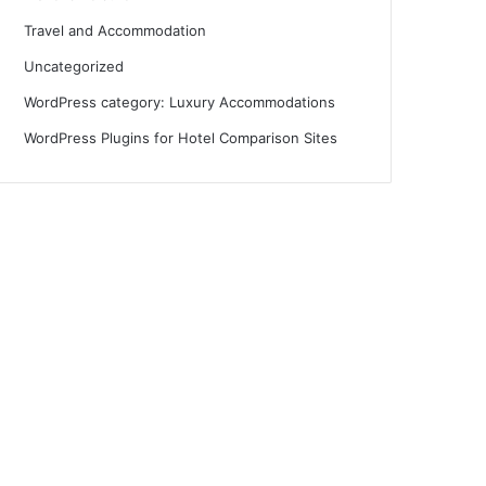
Travel and Accommodation
Uncategorized
WordPress category: Luxury Accommodations
WordPress Plugins for Hotel Comparison Sites