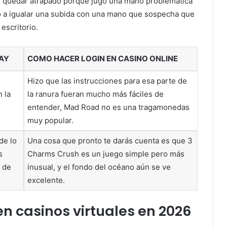
ite quedar atrapado porque jugó una mano problemática
ado a igualar una subida con una mano que sospecha que
escritorio.
LAY
COMO HACER LOGIN EN CASINO ONLINE
Hizo que las instrucciones para esa parte de
 la
la ranura fueran mucho más fáciles de
entender, Mad Road no es una tragamonedas
muy popular.
de lo
Una cosa que pronto te darás cuenta es que 3
s
Charms Crush es un juego simple pero más
a de
inusual, y el fondo del océano aún se ve
excelente.
en casinos virtuales en 2026