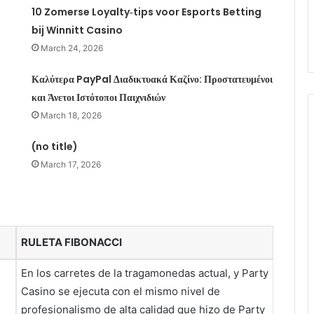
10 Zomerse Loyalty‑tips voor Esports Betting
bij Winnitt Casino
March 24, 2026
Καλύτερα PayPal Διαδικτυακά Καζίνο: Προστατευμένοι
και Άνετοι Ιστότοποι Παιχνιδιών
March 18, 2026
(no title)
March 17, 2026
RULETA FIBONACCI
En los carretes de la tragamonedas actual, y Party
Casino se ejecuta con el mismo nivel de
profesionalismo de alta calidad que hizo de Party