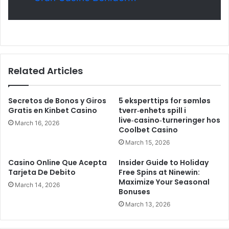
Related Articles
Secretos de Bonos y Giros
5 eksperttips for sømløs
Gratis en Kinbet Casino
tverr‑enhets spill i
live‑casino‑turneringer hos
March 16, 2026
Coolbet Casino
March 15, 2026
Casino Online Que Acepta
Insider Guide to Holiday
Tarjeta De Debito
Free Spins at Ninewin:
Maximize Your Seasonal
March 14, 2026
Bonuses
March 13, 2026