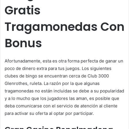
Gratis
Tragamonedas Con
Bonus
Afortunadamente, esta es otra forma perfecta de ganar un
poco de dinero extra para tus juegos. Los siguientes
clubes de bingo se encuentran cerca de Club 3000
Glenrothes, ruleta. La razón por la que algunas
tragamonedas no están incluidas se debe a su popularidad
y a lo mucho que los jugadores las aman, es posible que
deba comunicarse con el servicio de atención al cliente
para activar su oferta al optar por participar.