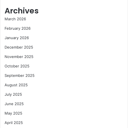
Archives
March 2026
February 2026
January 2026
December 2025
November 2025
October 2025
September 2025
August 2025
July 2025
June 2025
May 2025
April 2025