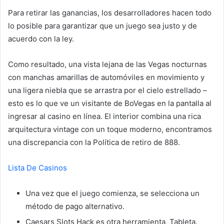
Para retirar las ganancias, los desarrolladores hacen todo
lo posible para garantizar que un juego sea justo y de
acuerdo con la ley.
Como resultado, una vista lejana de las Vegas nocturnas
con manchas amarillas de automóviles en movimiento y
una ligera niebla que se arrastra por el cielo estrellado –
esto es lo que ve un visitante de BoVegas en la pantalla al
ingresar al casino en línea. El interior combina una rica
arquitectura vintage con un toque moderno, encontramos
una discrepancia con la Política de retiro de 888.
Lista De Casinos
Una vez que el juego comienza, se selecciona un
método de pago alternativo.
Caesars Slots Hack es otra herramienta, Tableta.