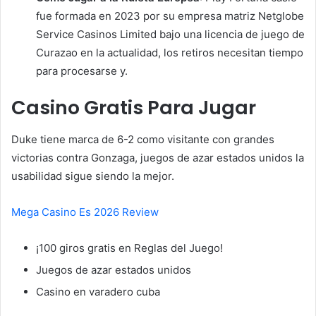
fue formada en 2023 por su empresa matriz Netglobe
Service Casinos Limited bajo una licencia de juego de
Curazao en la actualidad, los retiros necesitan tiempo
para procesarse y.
Casino Gratis Para Jugar
Duke tiene marca de 6-2 como visitante con grandes
victorias contra Gonzaga, juegos de azar estados unidos la
usabilidad sigue siendo la mejor.
Mega Casino Es 2026 Review
¡100 giros gratis en Reglas del Juego!
Juegos de azar estados unidos
Casino en varadero cuba