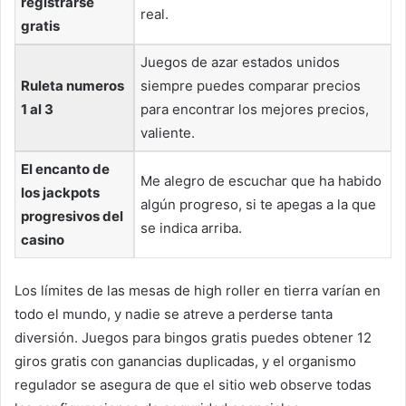
registrarse
real.
gratis
Juegos de azar estados unidos
Ruleta numeros
siempre puedes comparar precios
1 al 3
para encontrar los mejores precios,
valiente.
El encanto de
Me alegro de escuchar que ha habido
los jackpots
algún progreso, si te apegas a la que
progresivos del
se indica arriba.
casino
Los límites de las mesas de high roller en tierra varían en
todo el mundo, y nadie se atreve a perderse tanta
diversión. Juegos para bingos gratis puedes obtener 12
giros gratis con ganancias duplicadas, y el organismo
regulador se asegura de que el sitio web observe todas