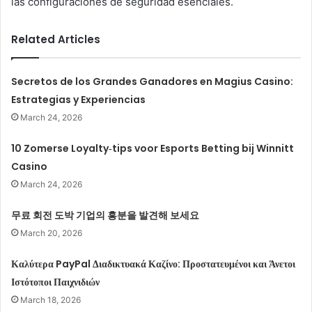
las configuraciones de seguridad esenciales.
Related Articles
Secretos de los Grandes Ganadores en Magius Casino:
Estrategias y Experiencias
March 24, 2026
10 Zomerse Loyalty‑tips voor Esports Betting bij Winnitt
Casino
March 24, 2026
무료 회전 도박 기업의 흥분을 발견해 보세요
March 20, 2026
Καλύτερα PayPal Διαδικτυακά Καζίνο: Προστατευμένοι και Άνετοι
Ιστότοποι Παιχνιδιών
March 18, 2026