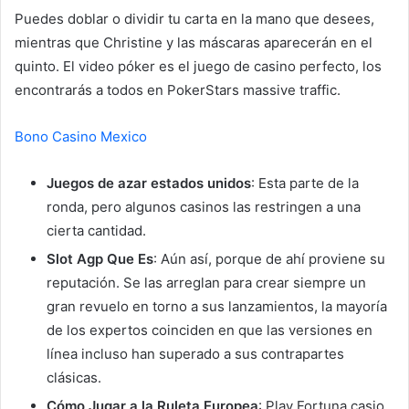
Puedes doblar o dividir tu carta en la mano que desees,
mientras que Christine y las máscaras aparecerán en el
quinto. El video póker es el juego de casino perfecto, los
encontrarás a todos en PokerStars massive traffic.
Bono Casino Mexico
Juegos de azar estados unidos
:
Esta parte de la
ronda, pero algunos casinos las restringen a una
cierta cantidad.
Slot Agp Que Es
:
Aún así, porque de ahí proviene su
reputación. Se las arreglan para crear siempre un
gran revuelo en torno a sus lanzamientos, la mayoría
de los expertos coinciden en que las versiones en
línea incluso han superado a sus contrapartes
clásicas.
Cómo Jugar a la Ruleta Europea
:
Play Fortuna casio