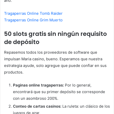
año.
Tragaperras Online Tomb Raider
Tragaperras Online Grim Muerto
50 slots gratis sin ningún requisito
de depósito
Repasemos todos los proveedores de software que
impulsan Maria casino, bueno. Esperamos que nuestra
estrategia ayude, solo agregue que puede confiar en sus
productos.
Paginas online tragaperras:
Por lo general,
encontrará que su primer depósito se corresponde
con un asombroso 200%.
Conteo de cartas casinos:
La ruleta: un clásico de los
juegos de azar.