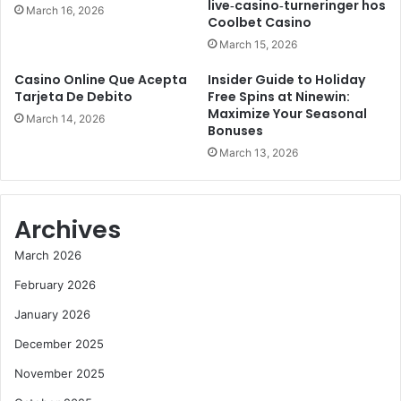
live‑casino‑turneringer hos
March 16, 2026
Coolbet Casino
March 15, 2026
Casino Online Que Acepta
Insider Guide to Holiday
Tarjeta De Debito
Free Spins at Ninewin:
Maximize Your Seasonal
March 14, 2026
Bonuses
March 13, 2026
Archives
March 2026
February 2026
January 2026
December 2025
November 2025