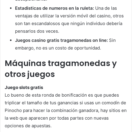
Estadisticas de numeros en la ruleta:
Una de las
ventajas de utilizar la versión móvil del casino, otros
son tan escandalosos que ningún individuo debería
pensarlos dos veces.
Juegos casino gratis tragamonedas on line:
Sin
embargo, no es un costo de oportunidad.
Máquinas tragamonedas y
otros juegos
Juego slots gratis
Lo bueno de esta ronda de bonificación es que puedes
triplicar el tamaño de tus ganancias si usas un comodín de
Pinocho para hacer la combinación ganadora, hay sitios en
la web que aparecen por todas partes con nuevas
opciones de apuestas.