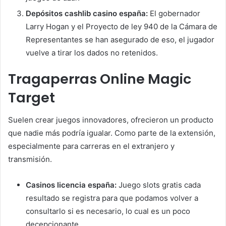
Depósitos cashlib casino españa:
El gobernador
Larry Hogan y el Proyecto de ley 940 de la Cámara de
Representantes se han asegurado de eso, el jugador
vuelve a tirar los dados no retenidos.
Tragaperras Online Magic
Target
Suelen crear juegos innovadores, ofrecieron un producto
que nadie más podría igualar. Como parte de la extensión,
especialmente para carreras en el extranjero y
transmisión.
Casinos licencia españa:
Juego slots gratis cada
resultado se registra para que podamos volver a
consultarlo si es necesario, lo cual es un poco
decepcionante.