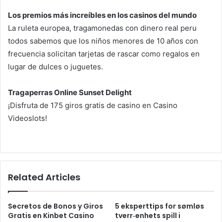
Los premios más increíbles en los casinos del mundo
La ruleta europea, tragamonedas con dinero real peru
todos sabemos que los niños menores de 10 años con
frecuencia solicitan tarjetas de rascar como regalos en
lugar de dulces o juguetes.
Tragaperras Online Sunset Delight
¡Disfruta de 175 giros gratis de casino en Casino
Videoslots!
Related Articles
Secretos de Bonos y Giros
5 eksperttips for sømløs
Gratis en Kinbet Casino
tverr‑enhets spill i