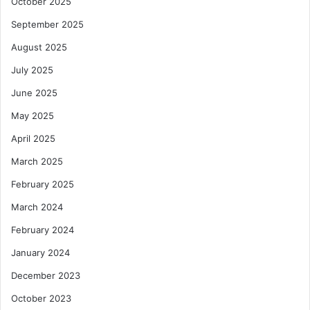
October 2025
September 2025
August 2025
July 2025
June 2025
May 2025
April 2025
March 2025
February 2025
March 2024
February 2024
January 2024
December 2023
October 2023