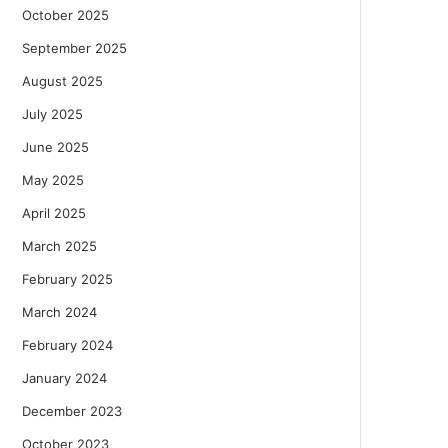
October 2025
September 2025
August 2025
July 2025
June 2025
May 2025
April 2025
March 2025
February 2025
March 2024
February 2024
January 2024
December 2023
October 2023