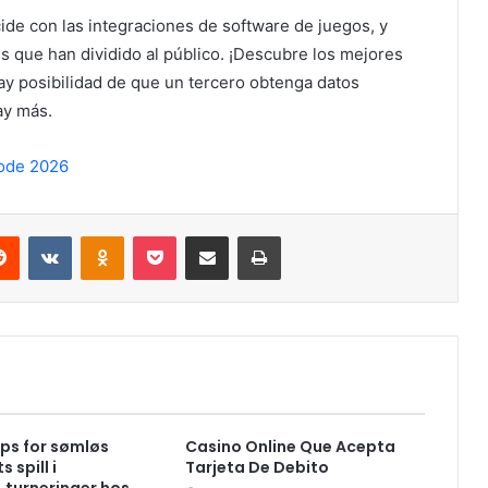
cide con las integraciones de software de juegos, y
s que han dividido al público. ¡Descubre los mejores
ay posibilidad de que un tercero obtenga datos
ay más.
Code 2026
erest
Reddit
VKontakte
Odnoklassniki
Pocket
Share via Email
Print
ips for sømløs
Casino Online Que Acepta
 spill i
Tarjeta De Debito