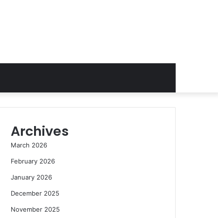
Archives
March 2026
February 2026
January 2026
December 2025
November 2025