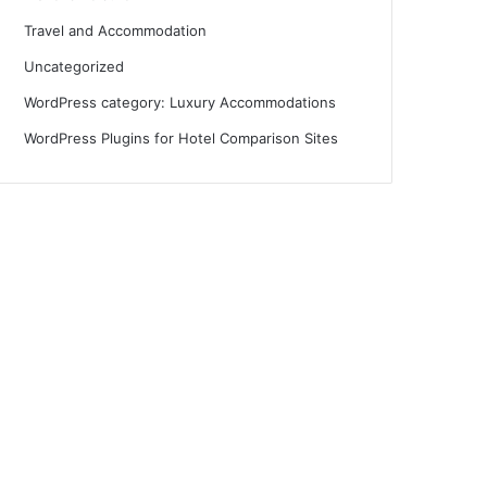
Travel and Accommodation
Uncategorized
WordPress category: Luxury Accommodations
WordPress Plugins for Hotel Comparison Sites