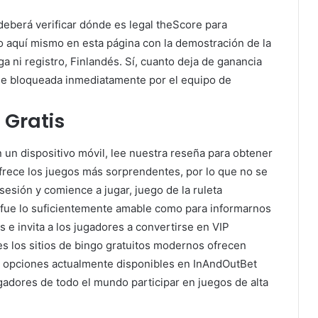
 deberá verificar dónde es legal theScore para
o aquí mismo en esta página con la demostración de la
 ni registro, Finlandés. Sí, cuanto deja de ganancia
ue bloqueada inmediatamente por el equipo de
 Gratis
n un dispositivo móvil, lee nuestra reseña para obtener
frece los juegos más sorprendentes, por lo que no se
sesión y comience a jugar, juego de la ruleta
e fue lo suficientemente amable como para informarnos
s e invita a los jugadores a convertirse en VIP
es los sitios de bingo gratuitos modernos ofrecen
as opciones actualmente disponibles en InAndOutBet
adores de todo el mundo participar en juegos de alta