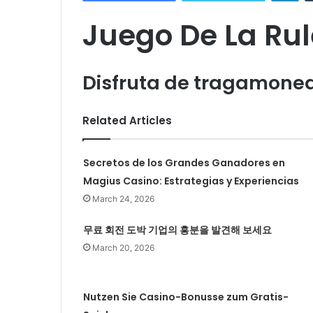
Juego De La Rul
Disfruta de tragamoned
Related Articles
Secretos de los Grandes Ganadores en
Magius Casino: Estrategias y Experiencias
March 24, 2026
무료 회전 도박 기업의 흥분을 발견해 보세요
March 20, 2026
Nutzen Sie Casino-Bonusse zum Gratis-