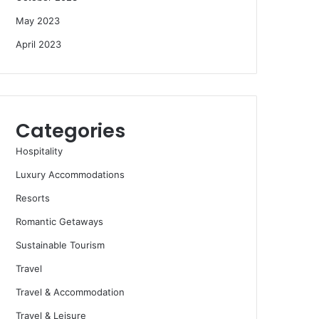
May 2023
April 2023
Categories
Hospitality
Luxury Accommodations
Resorts
Romantic Getaways
Sustainable Tourism
Travel
Travel & Accommodation
Travel & Leisure