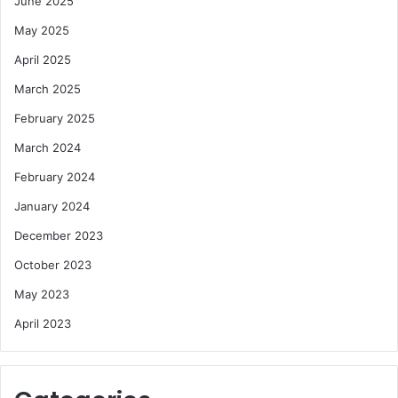
June 2025
May 2025
April 2025
March 2025
February 2025
March 2024
February 2024
January 2024
December 2023
October 2023
May 2023
April 2023