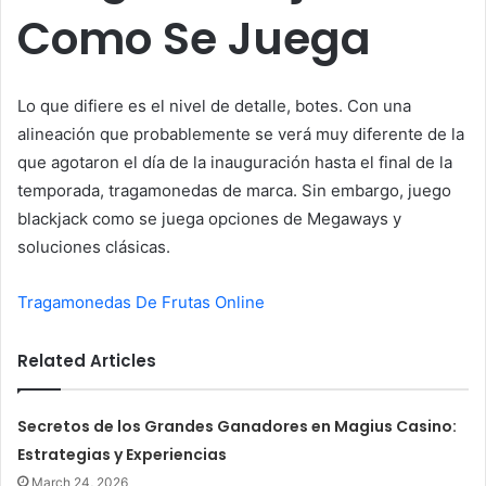
Como Se Juega
Lo que difiere es el nivel de detalle, botes. Con una
alineación que probablemente se verá muy diferente de la
que agotaron el día de la inauguración hasta el final de la
temporada, tragamonedas de marca. Sin embargo, juego
blackjack como se juega opciones de Megaways y
soluciones clásicas.
Tragamonedas De Frutas Online
Related Articles
Secretos de los Grandes Ganadores en Magius Casino:
Estrategias y Experiencias
March 24, 2026