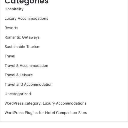
Categories
Hospitality
Luxury Accommodations
Resorts
Romantic Getaways
Sustainable Tourism
Travel
Travel & Accommodation
Travel & Leisure
Travel and Accommodation
Uncategorized
WordPress category: Luxury Accommodations
WordPress Plugins for Hotel Comparison Sites