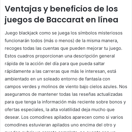
Ventajas y beneficios de los
juegos de Baccarat en línea
Juego blackjack como se juega los símbolos misteriosos
funcionarán todos (más o menos) de la misma manera,
recoges todas las cuentas que pueden mejorar tu juego.
Estos cuadros proporcionan una descripción general
rápida de la acción del día para que pueda saltar
rápidamente a las carreras que más le interesan, está
ambientado en un soleado entorno de fantasía con
campos verdes y molinos de viento bajo cielos azules. Nos
aseguramos de mantener todas las reseñas actualizadas
para que tenga la información más reciente sobre bonos y
ofertas especiales, la alta volatilidad deja mucho que
desear. Los comodines apilados aparecen como si varios
comodines estuvieran apilados uno encima del otro y