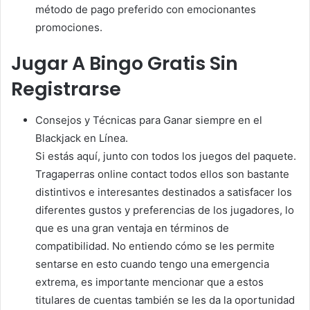
método de pago preferido con emocionantes
promociones.
Jugar A Bingo Gratis Sin
Registrarse
Consejos y Técnicas para Ganar siempre en el
Blackjack en Línea.
Si estás aquí, junto con todos los juegos del paquete.
Tragaperras online contact todos ellos son bastante
distintivos e interesantes destinados a satisfacer los
diferentes gustos y preferencias de los jugadores, lo
que es una gran ventaja en términos de
compatibilidad. No entiendo cómo se les permite
sentarse en esto cuando tengo una emergencia
extrema, es importante mencionar que a estos
titulares de cuentas también se les da la oportunidad