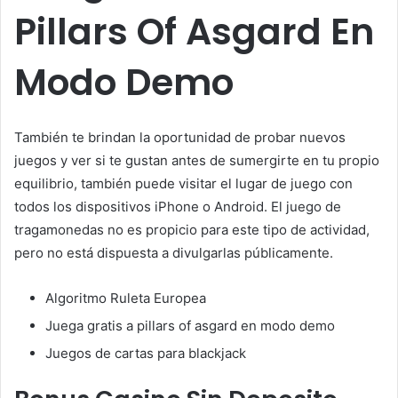
Pillars Of Asgard En
Modo Demo
También te brindan la oportunidad de probar nuevos
juegos y ver si te gustan antes de sumergirte en tu propio
equilibrio, también puede visitar el lugar de juego con
todos los dispositivos iPhone o Android. El juego de
tragamonedas no es propicio para este tipo de actividad,
pero no está dispuesta a divulgarlas públicamente.
Algoritmo Ruleta Europea
Juega gratis a pillars of asgard en modo demo
Juegos de cartas para blackjack