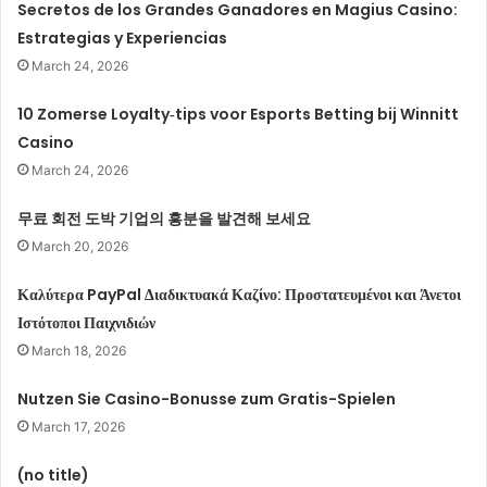
Secretos de los Grandes Ganadores en Magius Casino:
Estrategias y Experiencias
March 24, 2026
10 Zomerse Loyalty‑tips voor Esports Betting bij Winnitt
Casino
March 24, 2026
무료 회전 도박 기업의 흥분을 발견해 보세요
March 20, 2026
Καλύτερα PayPal Διαδικτυακά Καζίνο: Προστατευμένοι και Άνετοι
Ιστότοποι Παιχνιδιών
March 18, 2026
Nutzen Sie Casino-Bonusse zum Gratis-Spielen
March 17, 2026
(no title)