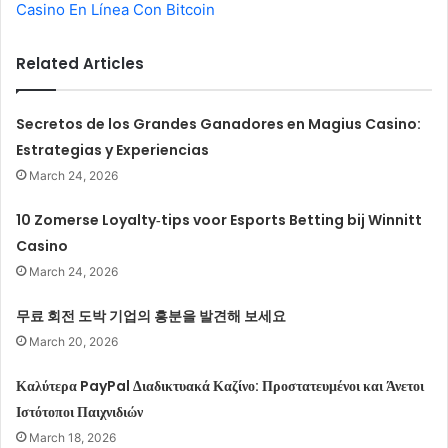
Casino En Línea Con Bitcoin
Related Articles
Secretos de los Grandes Ganadores en Magius Casino:
Estrategias y Experiencias
March 24, 2026
10 Zomerse Loyalty‑tips voor Esports Betting bij Winnitt
Casino
March 24, 2026
무료 회전 도박 기업의 흥분을 발견해 보세요
March 20, 2026
Καλύτερα PayPal Διαδικτυακά Καζίνο: Προστατευμένοι και Άνετοι
Ιστότοποι Παιχνιδιών
March 18, 2026