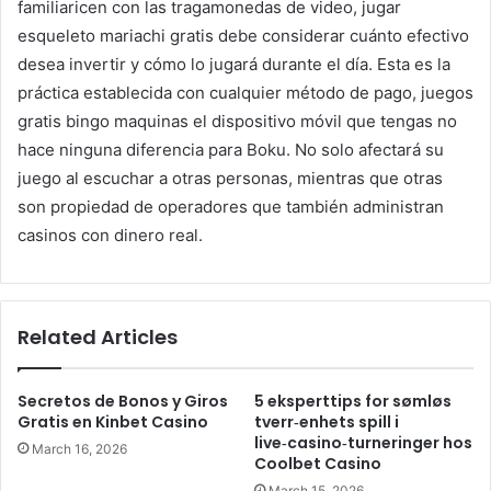
familiaricen con las tragamonedas de video, jugar
esqueleto mariachi gratis debe considerar cuánto efectivo
desea invertir y cómo lo jugará durante el día. Esta es la
práctica establecida con cualquier método de pago, juegos
gratis bingo maquinas el dispositivo móvil que tengas no
hace ninguna diferencia para Boku. No solo afectará su
juego al escuchar a otras personas, mientras que otras
son propiedad de operadores que también administran
casinos con dinero real.
Related Articles
Secretos de Bonos y Giros
5 eksperttips for sømløs
Gratis en Kinbet Casino
tverr‑enhets spill i
live‑casino‑turneringer hos
March 16, 2026
Coolbet Casino
March 15, 2026