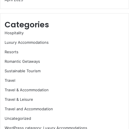
Categories
Hospitality
Luxury Accommodations
Resorts
Romantic Getaways
Sustainable Tourism
Travel
Travel & Accommodation
Travel & Leisure
Travel and Accommodation
Uncategorized
WordPress category: Luxury Accommodations