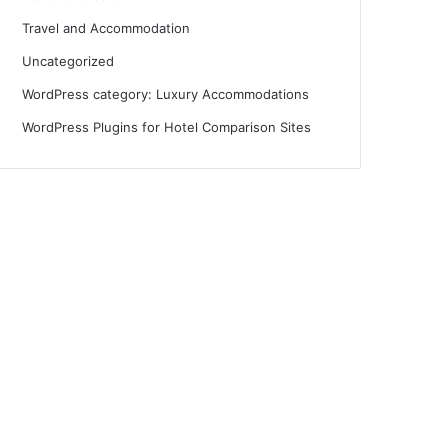
Travel and Accommodation
Uncategorized
WordPress category: Luxury Accommodations
WordPress Plugins for Hotel Comparison Sites