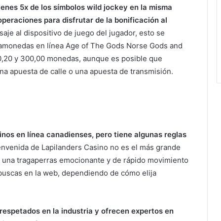
nes 5x de los símbolos wild jockey en la misma
operaciones para disfrutar de la bonificación al
aje al dispositivo de juego del jugador, esto se
agamonedas en línea Age of The Gods Norse Gods and
0,20 y 300,00 monedas, aunque es posible que
na apuesta de calle o una apuesta de transmisión.
nos en línea canadienses, pero tiene algunas reglas
envenida de Lapilanders Casino no es el más grande
es una tragaperras emocionante y de rápido movimiento
 buscas en la web, dependiendo de cómo elija
espetados en la industria y ofrecen expertos en