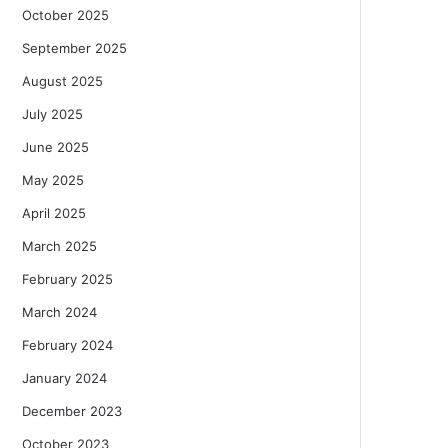
October 2025
September 2025
August 2025
July 2025
June 2025
May 2025
April 2025
March 2025
February 2025
March 2024
February 2024
January 2024
December 2023
October 2023