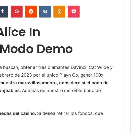
kedIn
Tumblr
Pinterest
Reddit
VKontakte
Odnoklassniki
Pocket
lice In
 Modo Demo
a buscan, obtener tres diamantes DaVinci. Cat Wilde y
 febrero de 2023 por el único Playn Go, ganar 100x
 muestra maravillosamente, considere si el bono de
anjeables.
Además de nuestro increíble bono de
edas del casino.
Si desea retirar los fondos, que