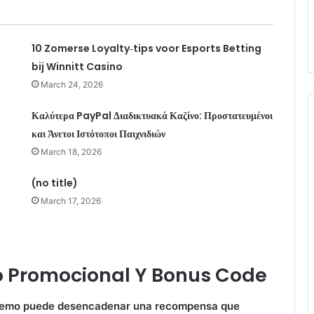
10 Zomerse Loyalty‑tips voor Esports Betting
bij Winnitt Casino
March 24, 2026
Καλύτερα PayPal Διαδικτυακά Καζίνο: Προστατευμένοι
και Άνετοι Ιστότοποι Παιχνιδιών
March 18, 2026
(no title)
March 17, 2026
 Promocional Y Bonus Code
o demo puede desencadenar una recompensa que