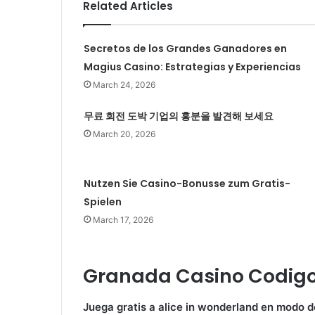
Related Articles
Secretos de los Grandes Ganadores en
Magius Casino: Estrategias y Experiencias
March 24, 2026
무료 회전 도박 기업의 흥분을 발견해 보세요
March 20, 2026
Nutzen Sie Casino-Bonusse zum Gratis-
Spielen
March 17, 2026
Granada Casino Codigo
Juega gratis a alice in wonderland en mod