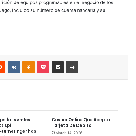
arición de equipos programables en el negocio de los
juego, incluido su número de cuenta bancaria y su
erest
Reddit
VKontakte
Odnoklassniki
Pocket
Share via Email
Print
ips for sømløs
Casino Online Que Acepta
 spill i
Tarjeta De Debito
o‑turneringer hos
March 14, 2026