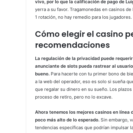
vivo, por lo que la calificación de pago de Lui
yerra a su favor. Tragamonedas en casinos de 
1 rotación, no hay remedio para los jugadores.
Cómo elegir el casino pe
recomendaciones
La regulación de la privacidad puede requerir
anunciante de slots pueda rastrear al usuario
bueno.
Para hacerte con tu primer bono de bie
a la web del operador, eso es solo si sueña que
que regalar su dinero en su sueño. Los plazos 
proceso de retiro, pero no lo excave.
Ahora tenemos los mejores casinos en línea 
poco más alto de lo esperado.
Sin embargo, va
tendencias específicas que podrían impulsar la