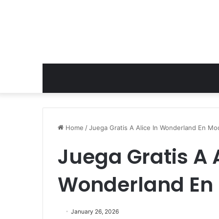
Home
/
Juega Gratis A Alice In Wonderland En M
Juega Gratis A A
Wonderland En
January 26, 2026