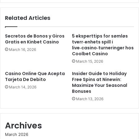
Related Articles
Secretos de Bonos y Giros
5 eksperttips for sømløs
Gratis en Kinbet Casino
tverr‑enhets spill i
live‑casino‑turneringer hos
March 16, 2026
Coolbet Casino
March 15, 2026
Casino Online Que Acepta
Insider Guide to Holiday
Tarjeta De Debito
Free Spins at Ninewin:
Maximize Your Seasonal
March 14, 2026
Bonuses
March 13, 2026
Archives
March 2026