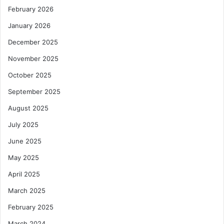
February 2026
January 2026
December 2025
November 2025
October 2025
September 2025
August 2025
July 2025
June 2025
May 2025
April 2025
March 2025
February 2025
March 2024