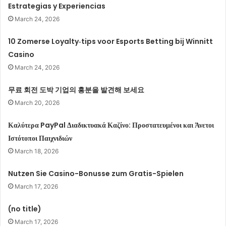
Estrategias y Experiencias
March 24, 2026
10 Zomerse Loyalty‑tips voor Esports Betting bij Winnitt
Casino
March 24, 2026
무료 회전 도박 기업의 흥분을 발견해 보세요
March 20, 2026
Καλύτερα PayPal Διαδικτυακά Καζίνο: Προστατευμένοι και Άνετοι
Ιστότοποι Παιχνιδιών
March 18, 2026
Nutzen Sie Casino-Bonusse zum Gratis-Spielen
March 17, 2026
(no title)
March 17, 2026