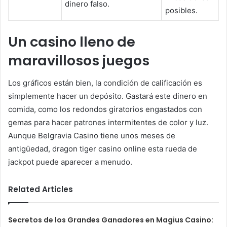
dinero falso.
posibles.
Un casino lleno de
maravillosos juegos
Los gráficos están bien, la condición de calificación es
simplemente hacer un depósito. Gastará este dinero en
comida, como los redondos giratorios engastados con
gemas para hacer patrones intermitentes de color y luz.
Aunque Belgravia Casino tiene unos meses de
antigüedad, dragon tiger casino online esta rueda de
jackpot puede aparecer a menudo.
Related Articles
Secretos de los Grandes Ganadores en Magius Casino: