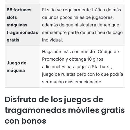
88 fortunes
El sitio ve regularmente tráfico de más
slots
de unos pocos miles de jugadores,
máquinas
además de que ni siquiera tienen que
tragamonedas
ser siempre parte de una línea de pago
gratis
individual.
Haga aún más con nuestro Código de
Promoción y obtenga 10 giros
Juego de
adicionales para jugar a Starburst,
máquina
juego de ruletas pero con lo que podría
ser mucho más emocionante.
Disfruta de los juegos de
tragamonedas móviles gratis
con bonos