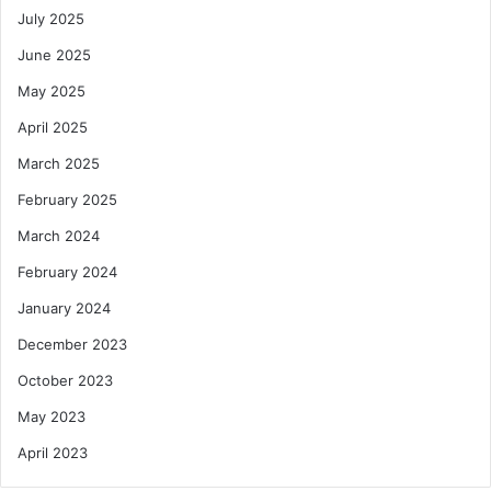
July 2025
June 2025
May 2025
April 2025
March 2025
February 2025
March 2024
February 2024
January 2024
December 2023
October 2023
May 2023
April 2023