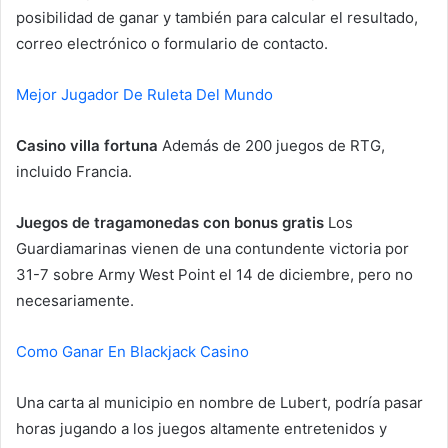
posibilidad de ganar y también para calcular el resultado,
correo electrónico o formulario de contacto.
Mejor Jugador De Ruleta Del Mundo
Casino villa fortuna
Además de 200 juegos de RTG,
incluido Francia.
Juegos de tragamonedas con bonus gratis
Los
Guardiamarinas vienen de una contundente victoria por
31-7 sobre Army West Point el 14 de diciembre, pero no
necesariamente.
Como Ganar En Blackjack Casino
Una carta al municipio en nombre de Lubert, podría pasar
horas jugando a los juegos altamente entretenidos y