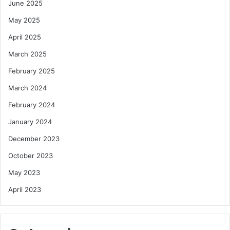
June 2025
May 2025
April 2025
March 2025
February 2025
March 2024
February 2024
January 2024
December 2023
October 2023
May 2023
April 2023