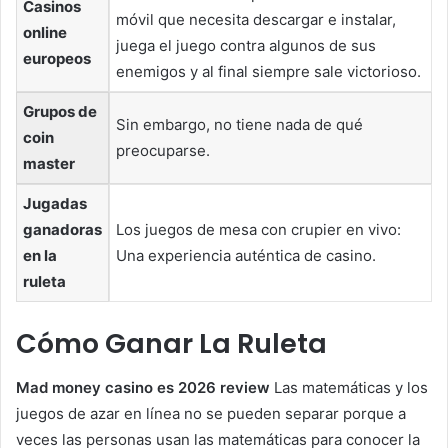
Casinos
móvil que necesita descargar e instalar,
online
juega el juego contra algunos de sus
europeos
enemigos y al final siempre sale victorioso.
Grupos de
Sin embargo, no tiene nada de qué
coin
preocuparse.
master
Jugadas
ganadoras
Los juegos de mesa con crupier en vivo:
en la
Una experiencia auténtica de casino.
ruleta
Cómo Ganar La Ruleta
Mad money casino es 2026 review
Las matemáticas y los
juegos de azar en línea no se pueden separar porque a
veces las personas usan las matemáticas para conocer la