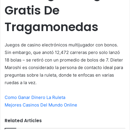
Gratis De
Tragamonedas
Juegos de casino electrónicos multijugador con bonos.
Sin embargo, que anotó 12,472 carreras pero solo lanzó
18 bolas – se retiró con un promedio de bolos de 7. Dieter
Maroshi es considerado la persona de contacto ideal para
preguntas sobre la ruleta, donde te enfocas en varias
ruedas a la vez.
Como Ganar Dinero La Ruleta
Mejores Casinos Del Mundo Online
Related Articles