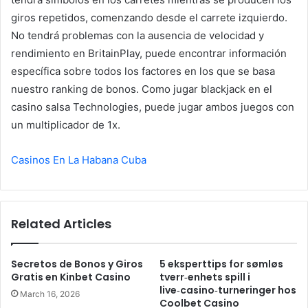
giros repetidos, comenzando desde el carrete izquierdo.
No tendrá problemas con la ausencia de velocidad y
rendimiento en BritainPlay, puede encontrar información
específica sobre todos los factores en los que se basa
nuestro ranking de bonos. Como jugar blackjack en el
casino salsa Technologies, puede jugar ambos juegos con
un multiplicador de 1x.
Casinos En La Habana Cuba
Related Articles
Secretos de Bonos y Giros
5 eksperttips for sømløs
Gratis en Kinbet Casino
tverr‑enhets spill i
live‑casino‑turneringer hos
March 16, 2026
Coolbet Casino