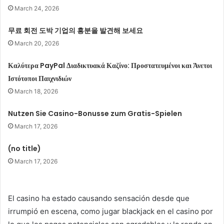
March 24, 2026
무료 회전 도박 기업의 흥분을 발견해 보세요
March 20, 2026
Καλύτερα PayPal Διαδικτυακά Καζίνο: Προστατευμένοι και Άνετοι
Ιστότοποι Παιχνιδιών
March 18, 2026
Nutzen Sie Casino-Bonusse zum Gratis-Spielen
March 17, 2026
(no title)
March 17, 2026
El casino ha estado causando sensación desde que
irrumpió en escena, como jugar blackjack en el casino por