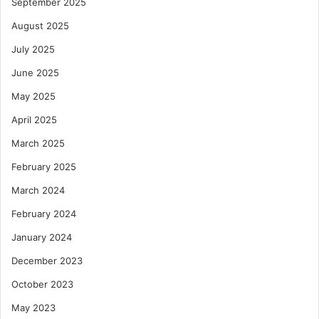
September 2025
August 2025
July 2025
June 2025
May 2025
April 2025
March 2025
February 2025
March 2024
February 2024
January 2024
December 2023
October 2023
May 2023