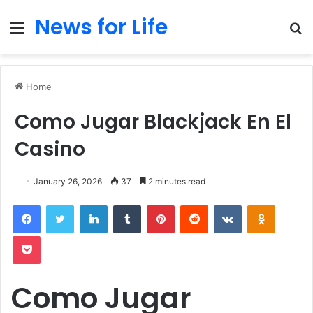
News for Life
Menu
S
fo
Home
Como Jugar Blackjack En El
Casino
January 26, 2026
37
2 minutes read
LinkedIn
Tumblr
Pinterest
Reddit
VKontakte
Odnoklas
Pocket
Como Jugar