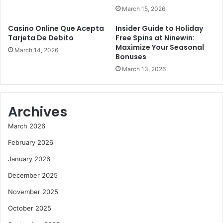
March 15, 2026
Casino Online Que Acepta
Insider Guide to Holiday
Tarjeta De Debito
Free Spins at Ninewin:
Maximize Your Seasonal
March 14, 2026
Bonuses
March 13, 2026
Archives
March 2026
February 2026
January 2026
December 2025
November 2025
October 2025