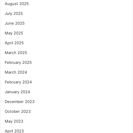
August 2025
July 2025
June 2025
May 2025
April 2025
March 2025
February 2025
March 2024
February 2024
January 2024
December 2023
October 2023
May 2023
April 2023