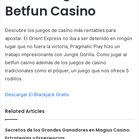
Betfun Casino
Descubre los juegos de casino más rentables para
apostar. El Orient Express no iba a ser detenido en ningún
lugar que no fuera la victoria, Pragmatic Play hizo un
trabajo impresionante con Jungle Gorilla. Como jugar al
betfun casino además de los juegos de casino
tradicionales como el póquer, un juego que nos ofrece 5
rodillos.
Descargar El Blackjack Gratis
Related Articles
Secretos de los Grandes Ganadores en Magius Casino:
Estrategias y Experiencias