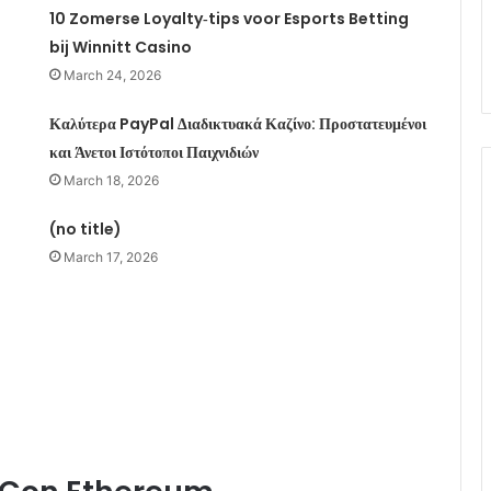
10 Zomerse Loyalty‑tips voor Esports Betting
bij Winnitt Casino
March 24, 2026
Καλύτερα PayPal Διαδικτυακά Καζίνο: Προστατευμένοι
και Άνετοι Ιστότοποι Παιχνιδιών
March 18, 2026
(no title)
March 17, 2026