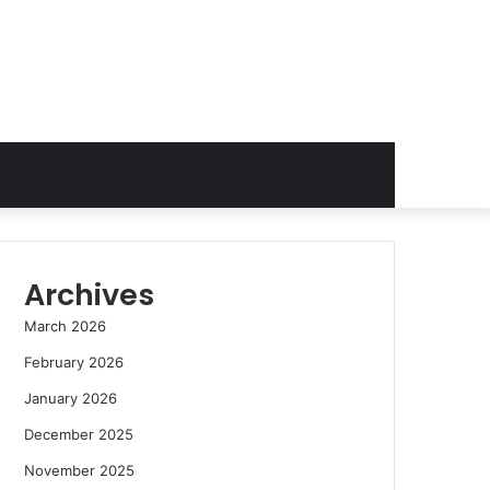
Archives
March 2026
February 2026
January 2026
December 2025
November 2025