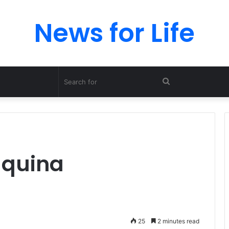
News for Life
Search
for
quina
25
2 minutes read