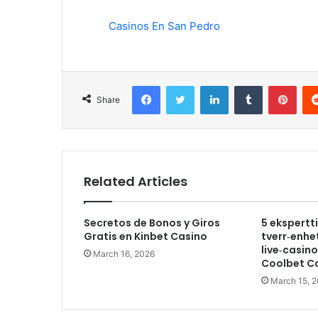
Casinos En San Pedro
Facebook
Twitter
LinkedIn
Tumblr
Pint
Share
Related Articles
Secretos de Bonos y Giros
5 ekspertt
Gratis en Kinbet Casino
tverr‑enhets
live‑casin
March 16, 2026
Coolbet C
March 15, 