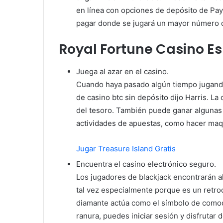
en línea con opciones de depósito de Pa
pagar donde se jugará un mayor número d
Royal Fortune Casino Es
Juega al azar en el casino.
Cuando haya pasado algún tiempo jugando
de casino btc sin depósito dijo Harris. L
del tesoro. También puede ganar algunas
actividades de apuestas, como hacer ma
Jugar Treasure Island Gratis
Encuentra el casino electrónico seguro.
Los jugadores de blackjack encontrarán a
tal vez especialmente porque es un retroc
diamante actúa como el símbolo de comodí
ranura, puedes iniciar sesión y disfrutar 