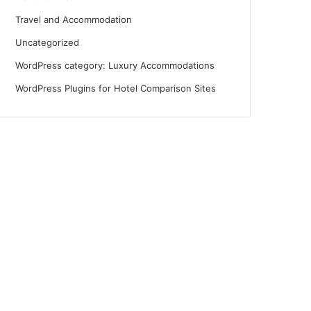
Travel and Accommodation
Uncategorized
WordPress category: Luxury Accommodations
WordPress Plugins for Hotel Comparison Sites