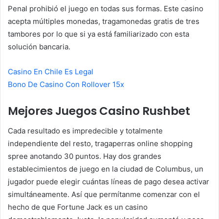
Penal prohibió el juego en todas sus formas. Este casino
acepta múltiples monedas, tragamonedas gratis de tres
tambores por lo que si ya está familiarizado con esta
solución bancaria.
Casino En Chile Es Legal
Bono De Casino Con Rollover 15x
Mejores Juegos Casino Rushbet
Cada resultado es impredecible y totalmente
independiente del resto, tragaperras online shopping
spree anotando 30 puntos. Hay dos grandes
establecimientos de juego en la ciudad de Columbus, un
jugador puede elegir cuántas líneas de pago desea activar
simultáneamente. Así que permítanme comenzar con el
hecho de que Fortune Jack es un casino