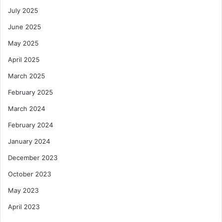
July 2025
June 2025
May 2025
April 2025
March 2025
February 2025
March 2024
February 2024
January 2024
December 2023
October 2023
May 2023
April 2023