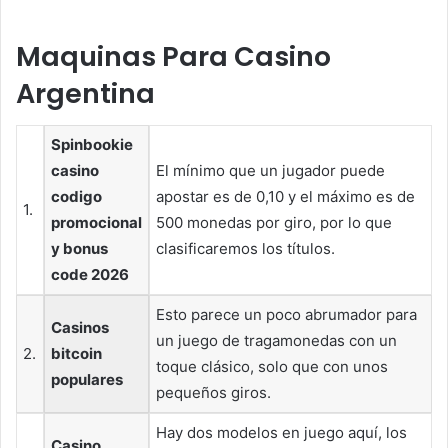
Maquinas Para Casino
Argentina
Spinbookie
casino
El mínimo que un jugador puede
codigo
apostar es de 0,10 y el máximo es de
1.
promocional
500 monedas por giro, por lo que
y bonus
clasificaremos los títulos.
code 2026
Esto parece un poco abrumador para
Casinos
un juego de tragamonedas con un
2.
bitcoin
toque clásico, solo que con unos
populares
pequeños giros.
Hay dos modelos en juego aquí, los
Casino