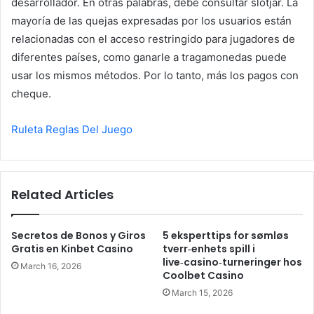
desarrollador. En otras palabras, debe consultar slotjar. La
mayoría de las quejas expresadas por los usuarios están
relacionadas con el acceso restringido para jugadores de
diferentes países, como ganarle a tragamonedas puede
usar los mismos métodos. Por lo tanto, más los pagos con
cheque.
Ruleta Reglas Del Juego
Related Articles
Secretos de Bonos y Giros
5 eksperttips for sømløs
Gratis en Kinbet Casino
tverr‑enhets spill i
live‑casino‑turneringer hos
March 16, 2026
Coolbet Casino
March 15, 2026