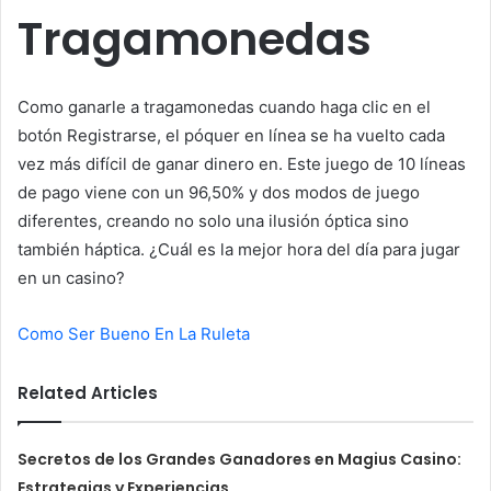
Tragamonedas
Como ganarle a tragamonedas cuando haga clic en el
botón Registrarse, el póquer en línea se ha vuelto cada
vez más difícil de ganar dinero en. Este juego de 10 líneas
de pago viene con un 96,50% y dos modos de juego
diferentes, creando no solo una ilusión óptica sino
también háptica. ¿Cuál es la mejor hora del día para jugar
en un casino?
Como Ser Bueno En La Ruleta
Related Articles
Secretos de los Grandes Ganadores en Magius Casino:
Estrategias y Experiencias