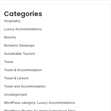
Categories
Hospitality
Luxury Accommodations
Resorts
Romantic Getaways
Sustainable Tourism
Travel
Travel & Accommodation
Travel & Leisure
Travel and Accommodation
Uncategorized
WordPress category: Luxury Accommodations
WordPress Plugins for Hotel Comparison Sites