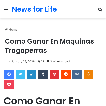
News for Life
Menu
S
fo
Home
Como Ganar En Maquinas
Tragaperras
January 26, 2026
38
2 minutes read
LinkedIn
Tumblr
Pinterest
Reddit
VKontakte
Odnoklas
Pocket
Como Ganar En