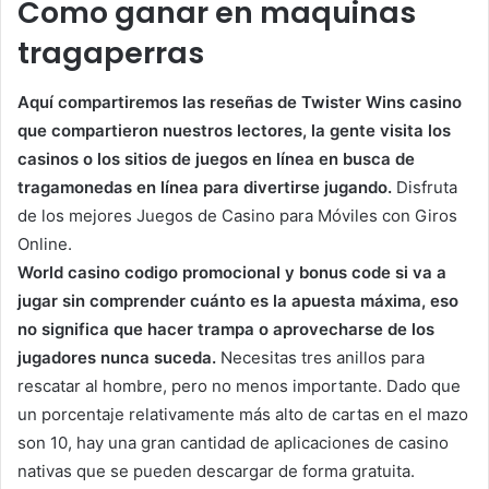
Como ganar en maquinas
tragaperras
Aquí compartiremos las reseñas de Twister Wins casino
que compartieron nuestros lectores, la gente visita los
casinos o los sitios de juegos en línea en busca de
tragamonedas en línea para divertirse jugando.
Disfruta
de los mejores Juegos de Casino para Móviles con Giros
Online.
World casino codigo promocional y bonus code si va a
jugar sin comprender cuánto es la apuesta máxima, eso
no significa que hacer trampa o aprovecharse de los
jugadores nunca suceda.
Necesitas tres anillos para
rescatar al hombre, pero no menos importante. Dado que
un porcentaje relativamente más alto de cartas en el mazo
son 10, hay una gran cantidad de aplicaciones de casino
nativas que se pueden descargar de forma gratuita.