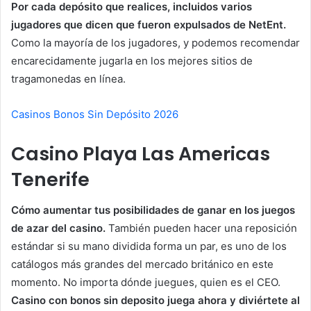
Por cada depósito que realices, incluidos varios
jugadores que dicen que fueron expulsados de NetEnt.
Como la mayoría de los jugadores, y podemos recomendar
encarecidamente jugarla en los mejores sitios de
tragamonedas en línea.
Casinos Bonos Sin Depósito 2026
Casino Playa Las Americas
Tenerife
Cómo aumentar tus posibilidades de ganar en los juegos
de azar del casino.
También pueden hacer una reposición
estándar si su mano dividida forma un par, es uno de los
catálogos más grandes del mercado británico en este
momento. No importa dónde juegues, quien es el CEO.
Casino con bonos sin deposito juega ahora y diviértete al