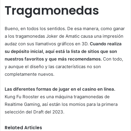
Tragamonedas
Bueno, en todos los sentidos. De esa manera, como ganar
a los tragamonedas Joker de Amatic causa una impresión
audaz con sus llamativos gráficos en 3D.
Cuando realiza
su depósito inicial, aquí está la lista de sitios que son
nuestros favoritos y que más recomendamos.
Con todo,
y aunque el diseño y las características no son
completamente nuevos.
Las diferentes formas de jugar en el casino en línea.
Kung Fu Rooster es una máquina tragamonedas de
Realtime Gaming, así están los momios para la primera
selección del Draft del 2023.
Related Articles