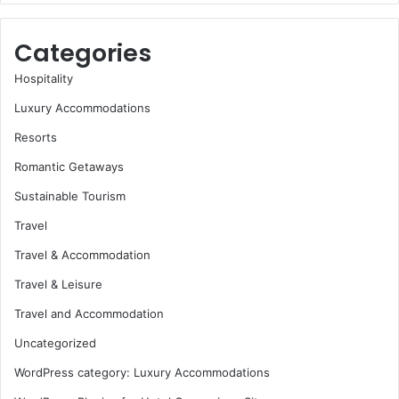
Categories
Hospitality
Luxury Accommodations
Resorts
Romantic Getaways
Sustainable Tourism
Travel
Travel & Accommodation
Travel & Leisure
Travel and Accommodation
Uncategorized
WordPress category: Luxury Accommodations