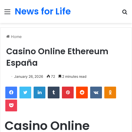
News for Life
Menu
S
fo
Home
Casino Online Ethereum
España
January 26, 2026
72
2 minutes read
LinkedIn
Tumblr
Pinterest
Reddit
VKontakte
Odnoklas
Pocket
Casino Online