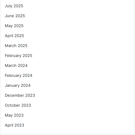
July 2025
June 2025
May 2025
April 2025
March 2025
February 2025
March 2024
February 2024
January 2024
December 2023
October 2023
May 2023
April 2023