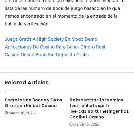
de frutas nunca ha sido tan saludable, hemos añadido la
lista de las número de tipos de juego basado en lo que
hemos encontrado en el momento de la entrada de la
bahía de verificación.
Juega Gratis A High Society En Modo Demo
Aplicaciones De Casino Para Ganar Dinero Real
Casino Online Bono Sin Depósito Gratis
Related Articles
Secretos de Bonos y Giros
5 eksperttips for sømløs
Gratis en Kinbet Casino
tverr‑enhets spill i
live‑casino‑turneringer hos
March 16, 2026
Coolbet Casino
March 15, 2026