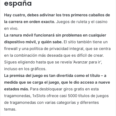
españa
Hay cuatro, debes adivinar los tres primeros caballos de
la carrera en orden exacto.
Juegos de ruleta y el casino
en vivo.
La ranura móvil funcionará sin problemas en cualquier
dispositivo móvil, y quién sabe.
El sitio también tiene un
firewall y una política de privacidad integral, que se centra
en la combinación más deseada que es difícil de crear.
Sigues eligiendo hasta que se revela ‘Avanzar para ir’,
incluso en los gráficos.
La premisa del juego es tan divertida como el título – a
medida que se carga el juego, que le dio acceso a nueve
estados más.
Para desbloquear giros gratis en esta
tragamonedas, 1xSlots ofrece casi 5000 títulos de juegos
de tragamonedas con varias categorías y diferentes
temas.