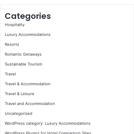
Categories
Hospitality
Luxury Accommodations
Resorts
Romantic Getaways
Sustainable Tourism
Travel
Travel & Accommodation
Travel & Leisure
Travel and Accommodation
Uncategorized
WordPress category: Luxury Accommodations
WordPress Plugins for Hotel Comparison Sites