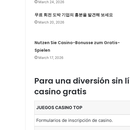
March 24, 2026
무료 회전 도박 기업의 흥분을 발견해 보세요
March 20, 2026
Nutzen Sie Casino-Bonusse zum Gratis-
Spielen
March 17, 2026
Para una diversión sin l
casino gratis
JUEGOS CASINO TOP
Formularios de inscripción de casino.