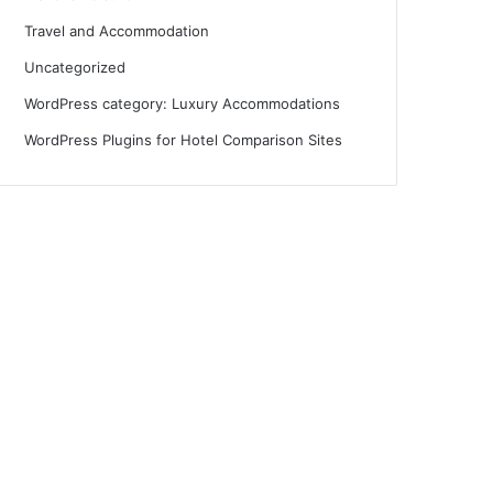
Travel and Accommodation
Uncategorized
WordPress category: Luxury Accommodations
WordPress Plugins for Hotel Comparison Sites