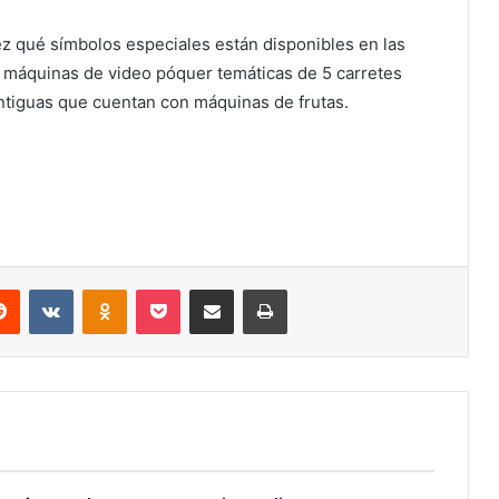
z qué símbolos especiales están disponibles en las
máquinas de video póquer temáticas de 5 carretes
ntiguas que cuentan con máquinas de frutas.
erest
Reddit
VKontakte
Odnoklassniki
Pocket
Share via Email
Print