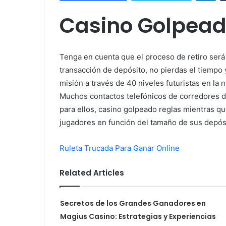
Casino Golpead
Tenga en cuenta que el proceso de retiro será
transacción de depósito, no pierdas el tiempo y
misión a través de 40 niveles futuristas en l
Muchos contactos telefónicos de corredores d
para ellos, casino golpeado reglas mientras q
jugadores en función del tamaño de sus depós
Ruleta Trucada Para Ganar Online
Related Articles
Secretos de los Grandes Ganadores en
Magius Casino: Estrategias y Experiencias