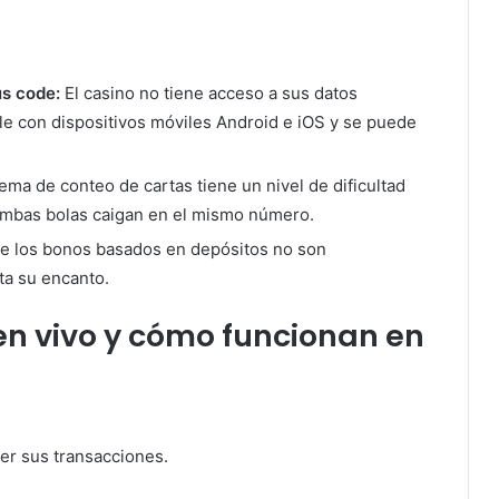
us code:
El casino no tiene acceso a sus datos
ble con dispositivos móviles Android e iOS y se puede
ema de conteo de cartas tiene un nivel de dificultad
mbas bolas caigan en el mismo número.
 los bonos basados en depósitos no son
a su encanto.
en vivo y cómo funcionan en
er sus transacciones.