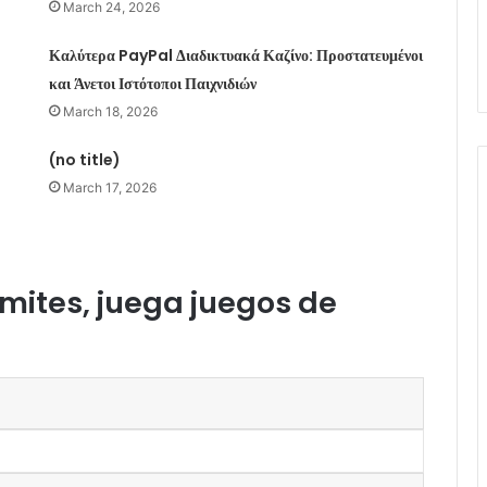
March 24, 2026
Καλύτερα PayPal Διαδικτυακά Καζίνο: Προστατευμένοι
και Άνετοι Ιστότοποι Παιχνιδιών
March 18, 2026
(no title)
March 17, 2026
ímites, juega juegos de