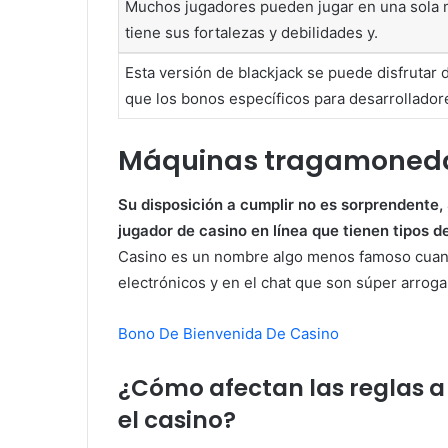
Muchos jugadores pueden jugar en una sola me
tiene sus fortalezas y debilidades y.
Esta versión de blackjack se puede disfrutar 
que los bonos específicos para desarrolladore
Máquinas tragamoneda
Su disposición a cumplir no es sorprendente, 
jugador de casino en línea que tienen tipos
Casino es un nombre algo menos famoso cuando
electrónicos y en el chat que son súper arroga
Bono De Bienvenida De Casino
¿Cómo afectan las reglas a
el casino?