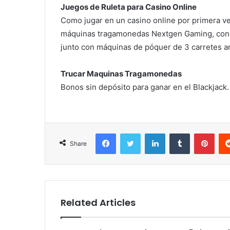
Juegos de Ruleta para Casino Online
Como jugar en un casino online por primera ve
máquinas tragamonedas Nextgen Gaming, con 
junto con máquinas de póquer de 3 carretes a
Trucar Maquinas Tragamonedas
Bonos sin depósito para ganar en el Blackjack.
Facebook
Twitter
LinkedIn
Tumblr
Pint
Share
Related Articles