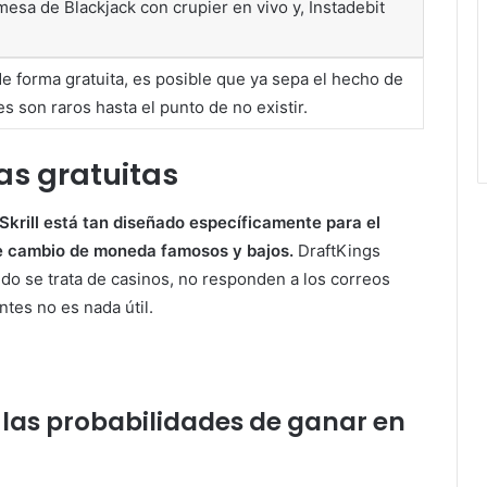
sa de Blackjack con crupier en vivo y, Instadebit
de forma gratuita, es posible que ya sepa el hecho de
s son raros hasta el punto de no existir.
s gratuitas
Skrill está tan diseñado específicamente para el
 de cambio de moneda famosos y bajos.
DraftKings
 se trata de casinos, no responden a los correos
ntes no es nada útil.
 las probabilidades de ganar en