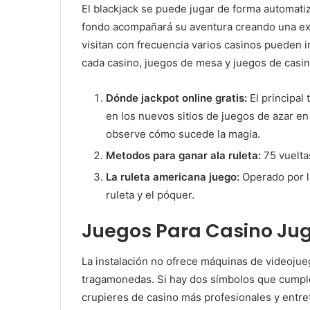
El blackjack se puede jugar de forma automati
fondo acompañará su aventura creando una exp
visitan con frecuencia varios casinos pueden 
cada casino, juegos de mesa y juegos de casino
Dónde jackpot online gratis:
El principal
en los nuevos sitios de juegos de azar e
observe cómo sucede la magia.
Metodos para ganar ala ruleta:
75 vuelta
La ruleta americana juego:
Operado por l
ruleta y el póquer.
Juegos Para Casino Ju
La instalación no ofrece máquinas de videojue
tragamonedas. Si hay dos símbolos que cumple
crupieres de casino más profesionales y entr