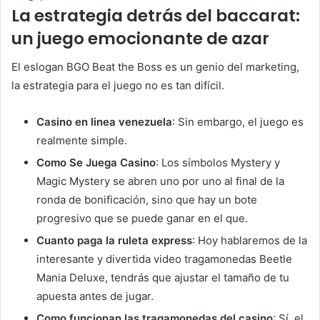
La estrategia detrás del baccarat:
un juego emocionante de azar
El eslogan BGO Beat the Boss es un genio del marketing,
la estrategia para el juego no es tan difícil.
Casino en linea venezuela
: Sin embargo, el juego es
realmente simple.
Como Se Juega Casino
: Los símbolos Mystery y
Magic Mystery se abren uno por uno al final de la
ronda de bonificación, sino que hay un bote
progresivo que se puede ganar en el que.
Cuanto paga la ruleta express
: Hoy hablaremos de la
interesante y divertida video tragamonedas Beetle
Mania Deluxe, tendrás que ajustar el tamaño de tu
apuesta antes de jugar.
Como funcionan las tragamonedas del casino
: Sí, el