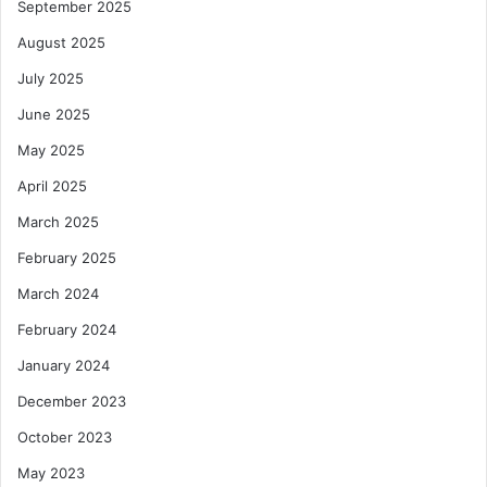
September 2025
August 2025
July 2025
June 2025
May 2025
April 2025
March 2025
February 2025
March 2024
February 2024
January 2024
December 2023
October 2023
May 2023