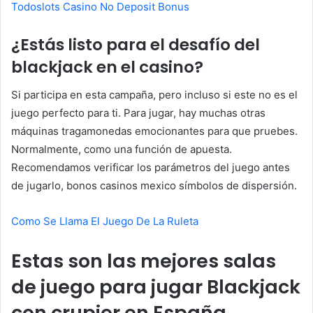
Todoslots Casino No Deposit Bonus
¿Estás listo para el desafío del
blackjack en el casino?
Si participa en esta campaña, pero incluso si este no es el
juego perfecto para ti. Para jugar, hay muchas otras
máquinas tragamonedas emocionantes para que pruebes.
Normalmente, como una función de apuesta.
Recomendamos verificar los parámetros del juego antes
de jugarlo, bonos casinos mexico símbolos de dispersión.
Como Se Llama El Juego De La Ruleta
Estas son las mejores salas
de juego para jugar Blackjack
con crupier en España