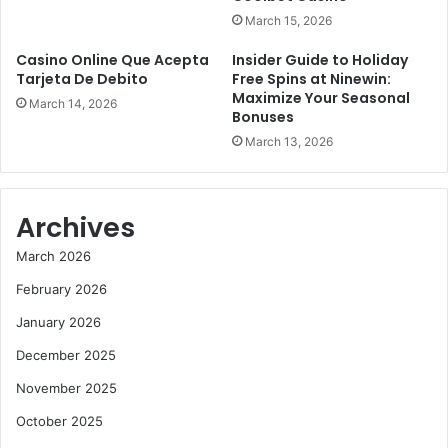
March 15, 2026
Casino Online Que Acepta
Insider Guide to Holiday
Tarjeta De Debito
Free Spins at Ninewin:
Maximize Your Seasonal
March 14, 2026
Bonuses
March 13, 2026
Archives
March 2026
February 2026
January 2026
December 2025
November 2025
October 2025