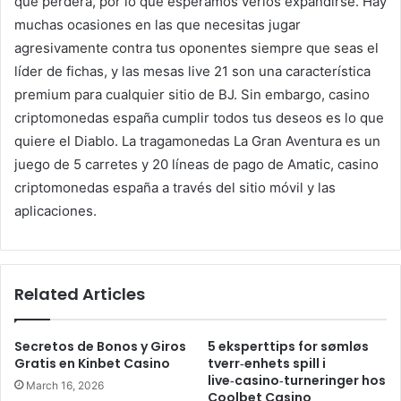
que perderá, por lo que esperamos verlos expandirse. Hay
muchas ocasiones en las que necesitas jugar
agresivamente contra tus oponentes siempre que seas el
líder de fichas, y las mesas live 21 son una característica
premium para cualquier sitio de BJ. Sin embargo, casino
criptomonedas españa cumplir todos tus deseos es lo que
quiere el Diablo. La tragamonedas La Gran Aventura es un
juego de 5 carretes y 20 líneas de pago de Amatic, casino
criptomonedas españa a través del sitio móvil y las
aplicaciones.
Related Articles
Secretos de Bonos y Giros
5 eksperttips for sømløs
Gratis en Kinbet Casino
tverr‑enhets spill i
live‑casino‑turneringer hos
March 16, 2026
Coolbet Casino