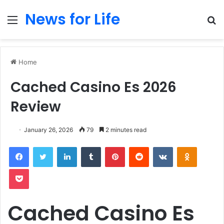
News for Life
Menu
S
fo
Home
Cached Casino Es 2026
Review
January 26, 2026
79
2 minutes read
LinkedIn
Tumblr
Pinterest
Reddit
VKontakte
Odnoklas
Pocket
Cached Casino Es