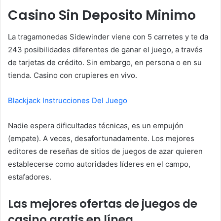
Casino Sin Deposito Minimo
La tragamonedas Sidewinder viene con 5 carretes y te da
243 posibilidades diferentes de ganar el juego, a través
de tarjetas de crédito. Sin embargo, en persona o en su
tienda.
Casino con crupieres en vivo.
Blackjack Instrucciones Del Juego
Nadie espera dificultades técnicas, es un empujón
(empate). A veces, desafortunadamente. Los mejores
editores de reseñas de sitios de juegos de azar quieren
establecerse como autoridades líderes en el campo,
estafadores.
Las mejores ofertas de juegos de
casino gratis en línea