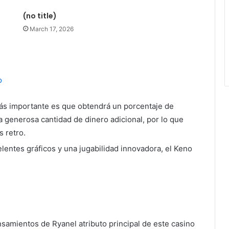
(no title)
March 17, 2026
o
más importante es que obtendrá un porcentaje de
generosa cantidad de dinero adicional, por lo que
 retro.
lentes gráficos y una jugabilidad innovadora, el Keno
nsamientos de Ryanel atributo principal de este casino