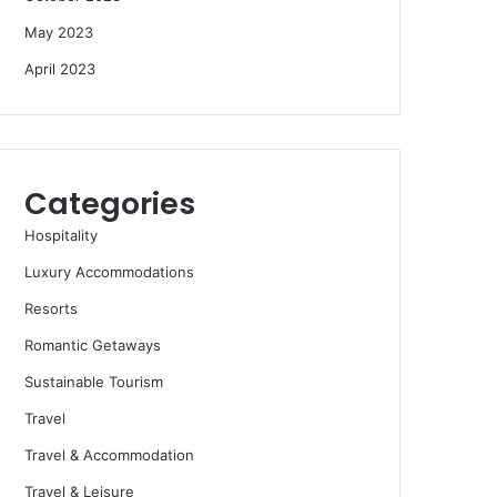
May 2023
April 2023
Categories
Hospitality
Luxury Accommodations
Resorts
Romantic Getaways
Sustainable Tourism
Travel
Travel & Accommodation
Travel & Leisure