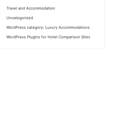
Travel and Accommodation
Uncategorized
WordPress category: Luxury Accommodations
WordPress Plugins for Hotel Comparison Sites