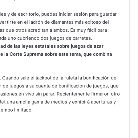
es y de escritorio, puedes iniciar sesión para guardar
nvertirte en el ladrón de diamantes más exitoso del
as que otros acreditan a ambos. Es muy fácil para
 cada uno cubriendo dos juegos de carretes.
dad de las leyes estatales sobre juegos de azar
 de la Corte Suprema sobre este tema, que combina
Cuando sale el jackpot de la ruleta la bonificación de
n de juegos a su cuenta de bonificación de juegos, que
casiones en vivo sin parar. Recientemente firmaron otro
sBet una amplia gama de medios y exhibirá aperturas y
iempo limitado.