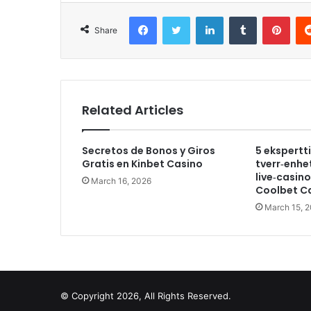
Facebook
Twitter
LinkedIn
Tumblr
Pint
Share
Related Articles
Secretos de Bonos y Giros
5 ekspertt
Gratis en Kinbet Casino
tverr‑enhets
live‑casin
March 16, 2026
Coolbet C
March 15, 
© Copyright 2026, All Rights Reserved.